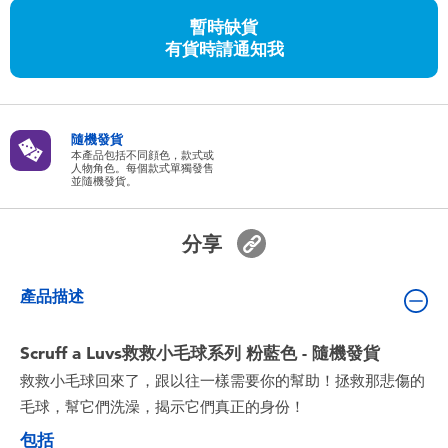
嬰兒及學前玩具
暫時缺貨
有貨時請通知我
任天堂 Switch
電池
隨機發貨
本產品包括不同顔色，款式或
人物角色。每個款式單獨發售
並隨機發貨。
盲盒
分享
人氣角色
產品描述
生活精品
Scruff a Luvs救救小毛球系列 粉藍色 - 隨機發貨
救救小毛球回來了，跟以往一樣需要你的幫助！拯救那悲傷的
毛球，幫它們洗澡，揭示它們真正的身份！
包括