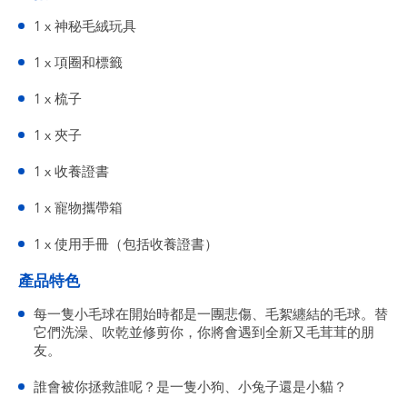
1 x 神秘毛絨玩具
1 x 項圈和標籤
1 x 梳子
1 x 夾子
1 x 收養證書
1 x 寵物攜帶箱
1 x 使用手冊（包括收養證書）
產品特色
每一隻小毛球在開始時都是一團悲傷、毛絮纏結的毛球。替
它們洗澡、吹乾並修剪你，你將會遇到全新又毛茸茸的朋
友。
誰會被你拯救誰呢？是一隻小狗、小兔子還是小貓？