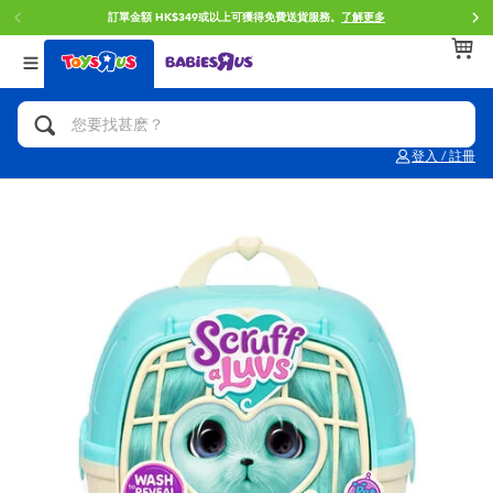
訂單金額 HK$349或以上可獲得免費送貨服務。
了解更多
返回
返回
返回
分類目錄
品牌
年齢
查看所有
人氣英雄,角色扮演,射擊玩具
Brunch Brother 早午餐兄弟
0~2歳
登入 / 註冊
單車,滑板車,騎乘車
Toy Story反斗奇兵
3~4歳
拼砌組合及樂高LEGO
Spider-Man蜘蛛俠
5~7歳
玩具車,貨車,火車及遙控系列
Mini Brands
8~11歳
手工藝,文具,蠟筆,泥膠,畫板
Play-Doh培樂多
12~14歳
娃娃, 芭比,收藏公仔
Pokemon寶可夢
14歳以上