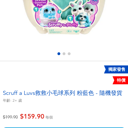
電子玩具
playpop
遊戲及拼圖系列
LEGO樂高
益智學習玩具
LeapFrog跳跳蛙
戶外及運動用品
Fuggler
派對用品
Tomica多美
獨家發售
特價
角色扮演及造型系列
Globber高樂寶
Scruff a Luvs救救小毛球系列 粉藍色 - 隨機發貨
毛毛公仔玩具
年齡:
2+
歲
$159.90
夏日用品
價格從
至
$199.90
每個