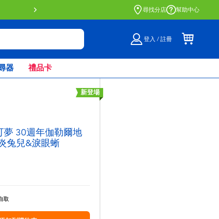
門店自取服務 網上購買並在店內
尋找分店
幫助中心
登入 / 註冊
尋器
禮品卡
新登場
寶可夢 30週年伽勒爾地
&炎兔兒&淚眼蜥
自取