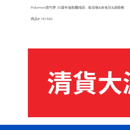
Pokemon寶可夢 30週年伽勒爾地區 - 敲音猴&炎兔兒&淚眼蜥
商品# 181582