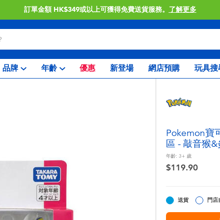
訂單金額 HK$349或以上可獲得免費送貨服務。
了解更多
品牌
年齡
優惠
新登場
網店預購
玩具搜
Pokemon
區 - 敲音猴
年齡:
3+
歲
$119.90
送貨
門店