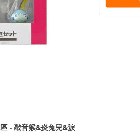
地區 - 敲音猴&炎兔兒&淚