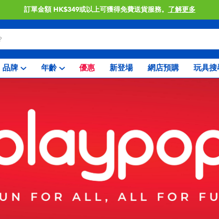
門店自取服務 網上購買並在店內取
品牌
年齡
優惠
新登場
網店預購
玩具搜