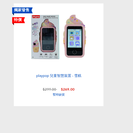
獨家發售
特價
playpop 兒童智慧裝置 - 雪糕
價格從
至
$299.00
$269.00
暫時缺貨