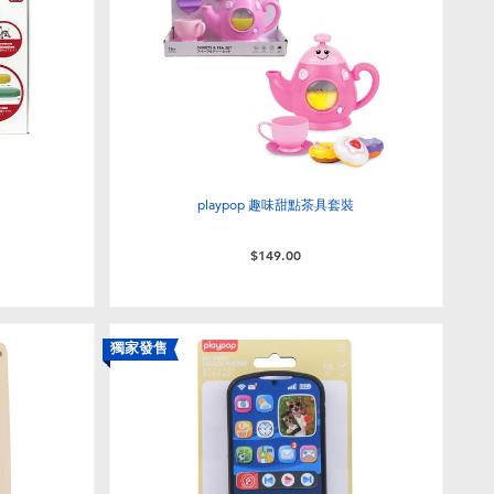
playpop 趣味甜點茶具套裝
$149.00
獨家發售