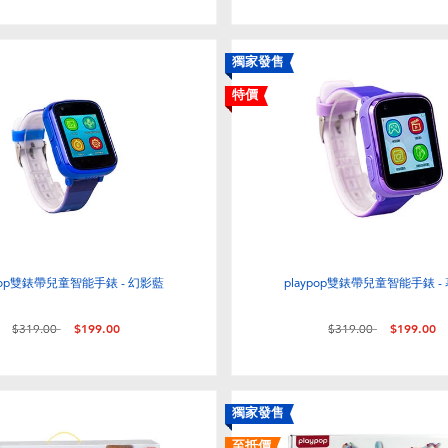
獨家發售
特價
ypop雙錶帶兒童智能手錶 - 幻影藍
playpop雙錶帶兒童智能手錶 -
價格從
至
價格從
至
$319.00
$199.00
$319.00
$199.00
獨家發售
至抵價