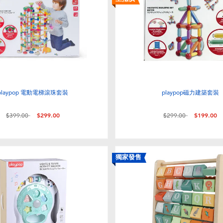
playpop 電動電梯滾珠套裝
playpop磁力建築套裝
價格從
至
價格從
至
$399.00
$299.00
$299.00
$199.00
獨家發售