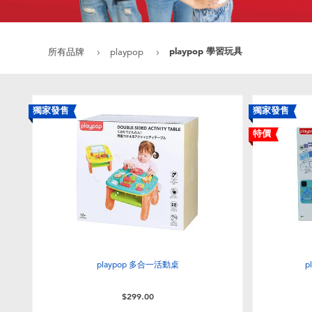
playpop 學習玩具
所有品牌
playpop
獨家發售
獨家發售
特價
playpop 多合一活動桌
p
$299.00