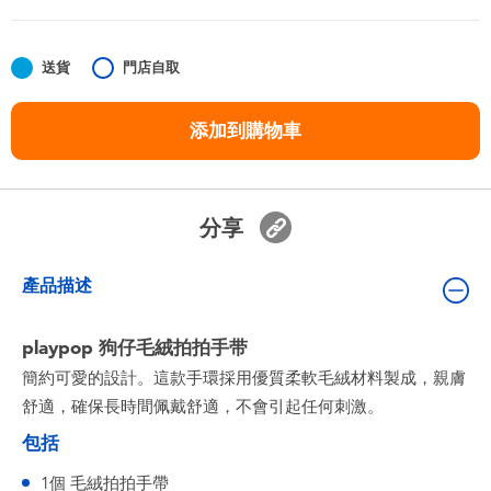
嬰兒及學前玩具
送貨
門店自取
任天堂 Switch
添加到購物車
電池
盲盒
分享
人氣角色
產品描述
生活精品
playpop 狗仔毛絨拍拍手带
簡約可愛的設計。這款手環採用優質柔軟毛絨材料製成，親膚
舒適，確保長時間佩戴舒適，不會引起任何刺激。
包括
1個 毛絨拍拍手帶