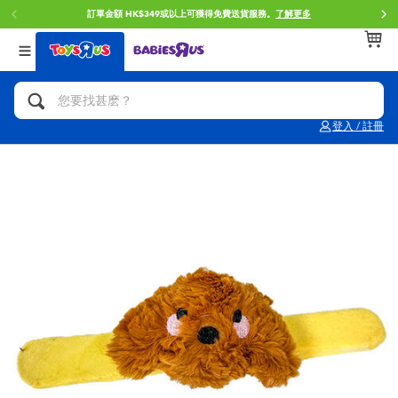
訂單金額 HK$349或以上可獲得免費送貨服務。
了解更多
返回
返回
返回
分類目錄
品牌
年齢
查看所有
人氣英雄,角色扮演,射擊玩具
Brunch Brother 早午餐兄弟
0~2歳
登入 / 註冊
單車,滑板車,騎乘車
Toy Story反斗奇兵
3~4歳
拼砌組合及樂高LEGO
Spider-Man蜘蛛俠
5~7歳
玩具車,貨車,火車及遙控系列
Mini Brands
8~11歳
手工藝,文具,蠟筆,泥膠,畫板
Play-Doh培樂多
12~14歳
娃娃, 芭比,收藏公仔
Pokemon寶可夢
14歳以上