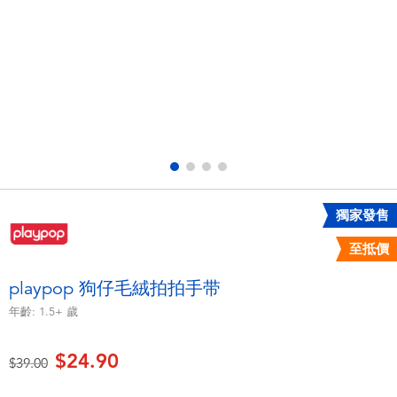
電子玩具
playpop
遊戲及拼圖系列
LEGO樂高
益智學習玩具
LeapFrog跳跳蛙
戶外及運動用品
Fuggler
派對用品
Tomica多美
獨家發售
至抵價
角色扮演及造型系列
Globber高樂寶
playpop 狗仔毛絨拍拍手带
毛毛公仔玩具
年齡:
1.5+
歲
$24.90
夏日用品
價格從
至
$39.00