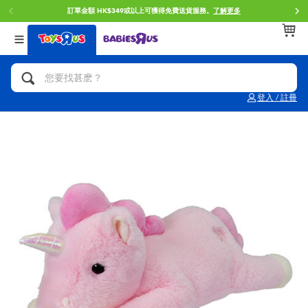
訂單金額 HK$349或以上可獲得免費送貨服務。
了解更多
返回
返回
返回
分類目錄
品牌
年齢
查看所有
人氣英雄,角色扮演,射擊玩具
Brunch Brother 早午餐兄弟
0~2歳
登入 / 註冊
單車,滑板車,騎乘車
Toy Story反斗奇兵
3~4歳
拼砌組合及樂高LEGO
Spider-Man蜘蛛俠
5~7歳
玩具車,貨車,火車及遙控系列
Mini Brands
8~11歳
手工藝,文具,蠟筆,泥膠,畫板
Play-Doh培樂多
12~14歳
娃娃, 芭比,收藏公仔
Pokemon寶可夢
14歳以上