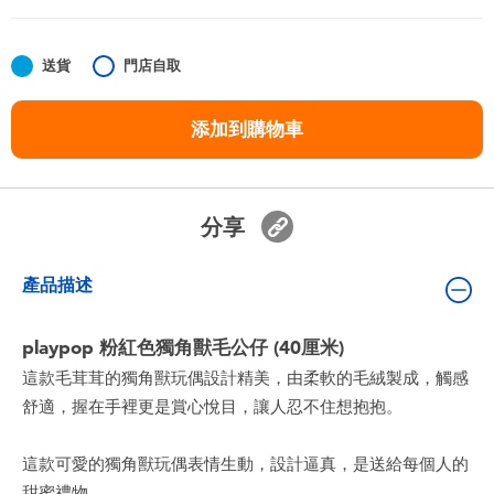
嬰兒及學前玩具
送貨
門店自取
任天堂 Switch
添加到購物車
電池
盲盒
分享
人氣角色
產品描述
生活精品
playpop 粉紅色獨角獸毛公仔 (40厘米)
這款毛茸茸的獨角獸玩偶設計精美，由柔軟的毛絨製成，觸感
舒適，握在手裡更是賞心悅目，讓人忍不住想抱抱。
這款可愛的獨角獸玩偶表情生動，設計逼真，是送給每個人的
甜蜜禮物。