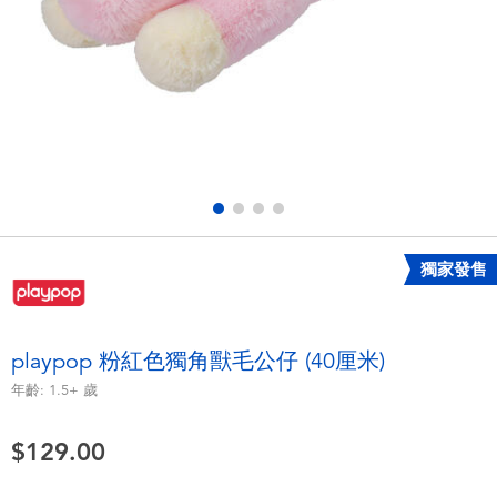
電子玩具
playpop
遊戲及拼圖系列
LEGO樂高
益智學習玩具
LeapFrog跳跳蛙
戶外及運動用品
Fuggler
派對用品
Tomica多美
獨家發售
角色扮演及造型系列
Globber高樂寶
playpop 粉紅色獨角獸毛公仔 (40厘米)
毛毛公仔玩具
年齡:
1.5+
歲
$129.00
夏日用品