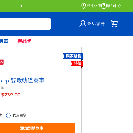
門店自取服務 網上購買並在店內
尋找分店
幫助中心
登入 / 註冊
尋器
禮品卡
獨家發售
特價
aypop 雙環軌道賽車
歲
$239.00
至
貨
門店自取
添加到購物車