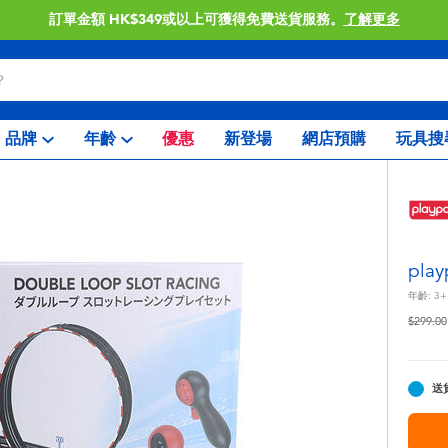
訂單金額 HK$349或以上可獲得免費送貨服務。
了解更多
品牌
年齡
優惠
新登場
網店預購
玩具搜
pl
年齡:
3+
價格從
$299.00
送