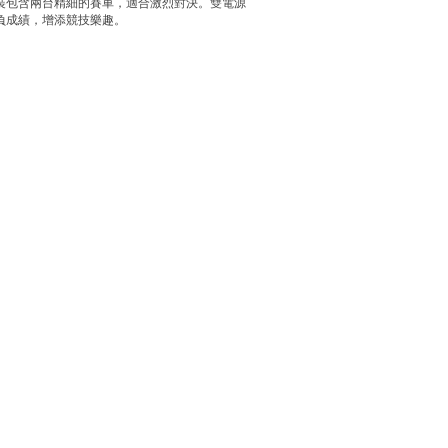
套裝包含兩台精細的賽車，適合激烈對決。雙電源
勝負成績，增添競技樂趣。