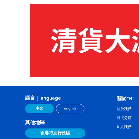
語言 | language
關於"R"
中文
english
關於我們
尋找分店
其他地區
加入我們
香港特別行政區