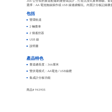
366 公分長的賽道配備刺激雙環設計，打造沉浸式賽車體驗。
選擇：AA 電池無線操作或 USB 線連續暢玩。內置計分板記錄
包括
雙環軌道
2 輛賽車
2 個遙控器
USB 線
說明書
產品特色
賽道總長度：366厘米
雙供電模式：AA電池 / USB線纜
集成計分板功能
商品# 943905