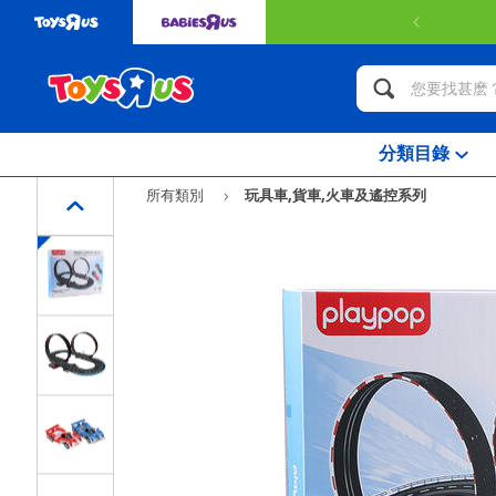
分類目錄
所有類別
玩具車,貨車,火車及遙控系列