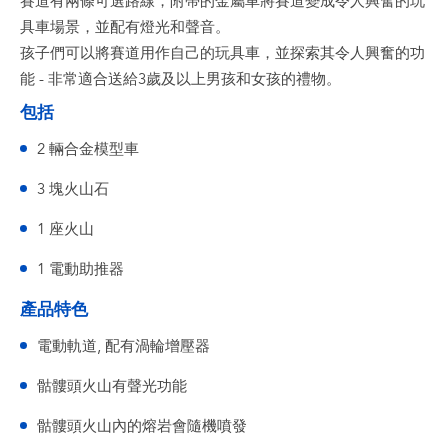
賽道有兩條可選路線，附帶的金屬車將賽道變成令人興奮的玩
具車場景，並配有燈光和聲音。
孩子們可以將賽道用作自己的玩具車，並探索其令人興奮的功
能 - 非常適合送給3歲及以上男孩和女孩的禮物。
包括
2 輛合金模型車
3 塊火山石
1 座火山
1 電動助推器
產品特色
電動軌道, 配有渦輪增壓器
骷髏頭火山有聲光功能
骷髏頭火山內的熔岩會隨機噴發