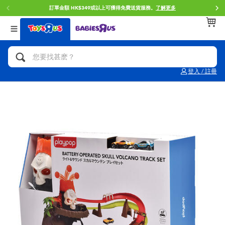
訂單金額 HK$349或以上可獲得免費送貨服務。
了解更多
返回
返回
返回
分類目錄
品牌
年齢
查看所有
人氣英雄,角色扮演,射擊玩具
Brunch Brother 早午餐兄弟
0~2歳
登入 / 註冊
單車,滑板車,騎乘車
Toy Story反斗奇兵
3~4歳
拼砌組合及樂高LEGO
Spider-Man蜘蛛俠
5~7歳
玩具車,貨車,火車及遙控系列
Mini Brands
8~11歳
手工藝,文具,蠟筆,泥膠,畫板
Play-Doh培樂多
12~14歳
娃娃, 芭比,收藏公仔
Pokemon寶可夢
14歳以上