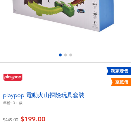
電子玩具
playpop
遊戲及拼圖系列
LEGO樂高
益智學習玩具
LeapFrog跳跳蛙
戶外及運動用品
Fuggler
派對用品
Tomica多美
獨家發售
至抵價
角色扮演及造型系列
Globber高樂寶
playpop 電動火山探險玩具套裝
毛毛公仔玩具
年齡:
3+
歲
$199.00
夏日用品
價格從
至
$449.00