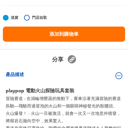
嬰兒及學前玩具
送貨
門店自取
任天堂 Switch
添加到購物車
電池
盲盒
分享
人氣角色
產品描述
生活精品
playpop 電動火山探險玩具套裝
冒險賽道 - 在渦輪增壓器的推動下，賽車沿著充滿冒險的賽道
疾馳—飛馳而過冒泡的火山和一個眼睛神秘發光的骷髏頭。
火山爆發！ - 火山一旦被激活，就會一次又一次地意外噴發，
將熔岩石拋向空中，效果驚人。