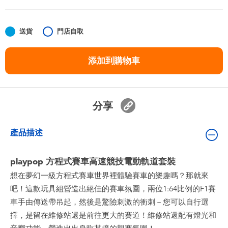
嬰兒及學前玩具
送貨
門店自取
任天堂 Switch
添加到購物車
電池
盲盒
分享
人氣角色
產品描述
生活精品
playpop 方程式賽車高速競技電動軌道套裝
想在夢幻一級方程式賽車世界裡體驗賽車的樂趣嗎？那就來
吧！這款玩具組營造出絕佳的賽車氛圍，兩位1:64比例的F1賽
車手由傳送帶吊起，然後是驚險刺激的衝刺－您可以自行選
擇，是留在維修站還是前往更大的賽道！維修站還配有燈光和