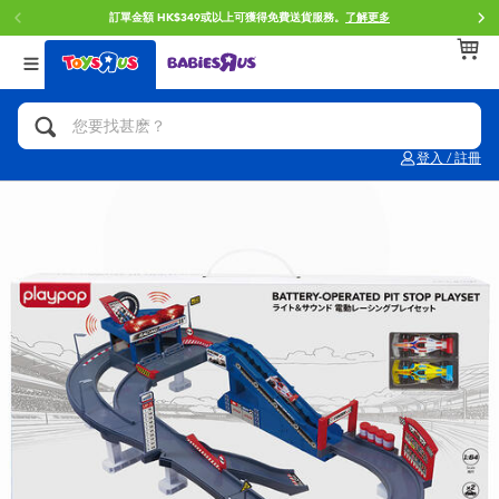
訂單金額 HK$349或以上可獲得免費送貨服務。
了解更多
返回
返回
返回
分類目錄
品牌
年齢
查看所有
人氣英雄,角色扮演,射擊玩具
Brunch Brother 早午餐兄弟
0~2歳
登入 / 註冊
單車,滑板車,騎乘車
Toy Story反斗奇兵
3~4歳
拼砌組合及樂高LEGO
Spider-Man蜘蛛俠
5~7歳
玩具車,貨車,火車及遙控系列
Mini Brands
8~11歳
手工藝,文具,蠟筆,泥膠,畫板
Play-Doh培樂多
12~14歳
娃娃, 芭比,收藏公仔
Pokemon寶可夢
14歳以上