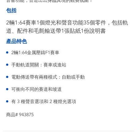
音響功能，營造出出身臨其境的觀賽氛圍！
包括
2輛1:64賽車1個燈光和聲音功能35個零件，包括軌
道、配件和毛氈輸送帶1張貼紙1份說明書
產品特色
2輛1:64金属壓鑄F1賽車
手動軌道開關：賽車或進站
電動傳送帶有兩種模式：自動或手動
可衝向不同的賽道和坡道
有 3 種聲音選項和 2 種燈光選項
商品# 943875