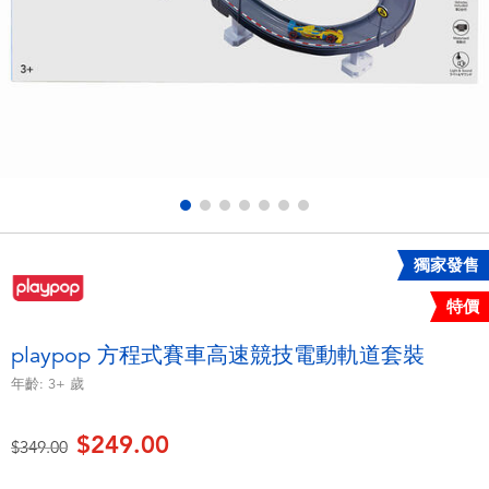
電子玩具
playpop
遊戲及拼圖系列
LEGO樂高
益智學習玩具
LeapFrog跳跳蛙
戶外及運動用品
Fuggler
派對用品
Tomica多美
獨家發售
特價
角色扮演及造型系列
Globber高樂寶
playpop 方程式賽車高速競技電動軌道套裝
毛毛公仔玩具
年齡:
3+
歲
$249.00
夏日用品
價格從
至
$349.00