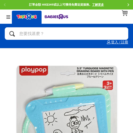
訂單金額 HK$349或以上可獲得免費送貨服務。
了解更多
返回
返回
返回
分類目錄
品牌
年齢
查看所有
人氣英雄,角色扮演,射擊玩具
Brunch Brother 早午餐兄弟
0~2歳
登入 / 註冊
單車,滑板車,騎乘車
Toy Story反斗奇兵
3~4歳
拼砌組合及樂高LEGO
Spider-Man蜘蛛俠
5~7歳
玩具車,貨車,火車及遙控系列
Mini Brands
8~11歳
手工藝,文具,蠟筆,泥膠,畫板
Play-Doh培樂多
12~14歳
娃娃, 芭比,收藏公仔
Pokemon寶可夢
14歳以上