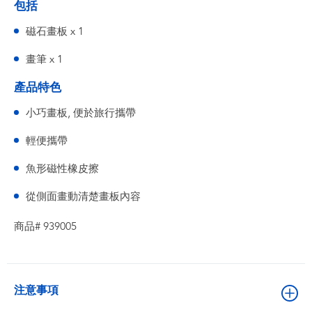
包括
磁石畫板 x 1
畫筆 x 1
產品特色
小巧畫板, 便於旅行攜帶
輕便攜帶
魚形磁性橡皮擦
從側面畫動清楚畫板內容
商品# 939005
注意事項