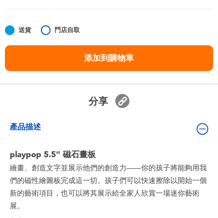
嬰兒及學前玩具
送貨
門店自取
任天堂 Switch
添加到購物車
電池
盲盒
分享
人氣角色
產品描述
生活精品
playpop 5.5" 磁石畫板
繪畫、創造文字並展示他們的創造力——你的孩子將能夠用我
們的磁性繪圖板完成這一切。孩子們可以快速擦除以開始一個
新的藝術項目，也可以將其展示給全家人欣賞一場迷你藝術
展。