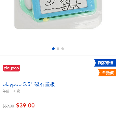
電子玩具
playpop
遊戲及拼圖系列
LEGO樂高
益智學習玩具
LeapFrog跳跳蛙
戶外及運動用品
Fuggler
派對用品
Tomica多美
獨家發售
至抵價
角色扮演及造型系列
Globber高樂寶
playpop 5.5" 磁石畫板
毛毛公仔玩具
年齡:
3+
歲
$39.00
夏日用品
價格從
至
$59.00