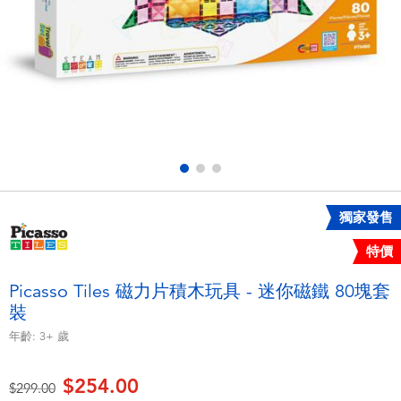
電子玩具
playpop
遊戲及拼圖系列
LEGO樂高
益智學習玩具
LeapFrog跳跳蛙
戶外及運動用品
Fuggler
派對用品
Tomica多美
獨家發售
特價
角色扮演及造型系列
Globber高樂寶
Picasso Tiles 磁力片積木玩具 - 迷你磁鐵 80塊套
裝
毛毛公仔玩具
年齡:
3+
歲
夏日用品
$254.00
價格從
至
$299.00