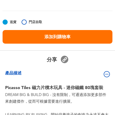
嬰兒及學前玩具
任天堂 Switch
送貨
門店自取
電池
添加到購物車
盲盒
分享
人氣角色
產品描述
生活精品
Picasso Tiles 磁力片積木玩具 - 迷你磁鐵 80塊套裝
DREAM BIG & BUILD BIG - 沒有限制，可通過添加更多部件
來創建傑作，從而可根據需要進行擴展。
LEARNING BY PLAYING - 開始培養孩子的創造力永遠不會太