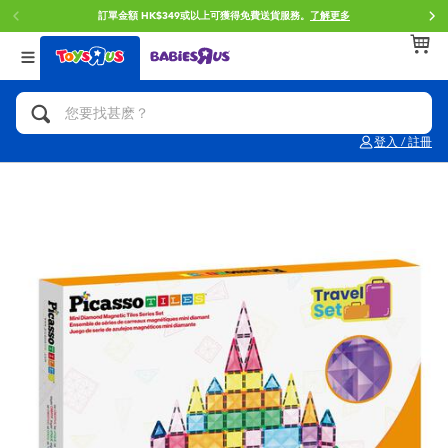
訂單金額 HK$349或以上可獲得免費送貨服務。
了解更多
返回
返回
返回
分類目錄
品牌
年齢
查看所有
人氣英雄,角色扮演,射擊玩具
Brunch Brother 早午餐兄弟
0~2歳
登入 / 註冊
單車,滑板車,騎乘車
Toy Story反斗奇兵
3~4歳
拼砌組合及樂高LEGO
Spider-Man蜘蛛俠
5~7歳
玩具車,貨車,火車及遙控系列
Mini Brands
8~11歳
手工藝,文具,蠟筆,泥膠,畫板
Play-Doh培樂多
12~14歳
娃娃, 芭比,收藏公仔
Pokemon寶可夢
14歳以上