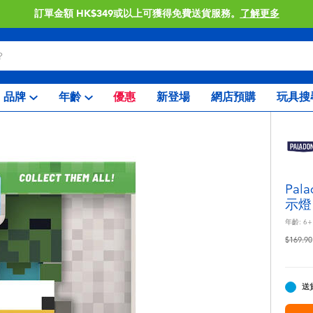
訂單金額 HK$349或以上可獲得免費送貨服務。
了解更多
品牌
年齡
優惠
新登場
網店預購
玩具搜
Pal
示燈
年齡:
6+
價格從
$169.90
送