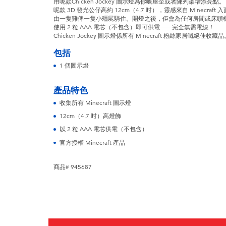
用呢款Chicken Jockey 圖示燈為你嘅屋企或者陳列架增添亮點。
呢款 3D 發光公仔高約 12cm（4.7 吋），靈感來自 Minecraft
由一隻雞俾一隻小殭屍騎住。開燈之後，佢會為任何房間或床頭
使用 2 粒 AAA 電芯（不包含）即可供電——完全無需電線！
Chicken Jockey 圖示燈係所有 Minecraft 粉絲家居嘅絕佳收藏
包括
1 個圖示燈
產品特色
收集所有 Minecraft 圖示燈
12cm（4.7 吋）高燈飾
以 2 粒 AAA 電芯供電（不包含）
官方授權 Minecraft 產品
商品# 945687