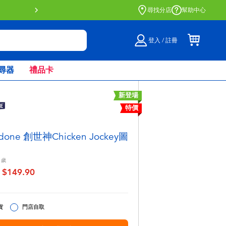
門店自取服務 網上購買並在店內
尋找分店
幫助中心
登入 / 註冊
尋器
禮品卡
新登場
特價
adone 創世神Chicken Jockey圖
歲
$149.90
至
貨
門店自取