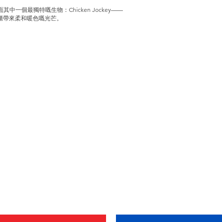
 入面其中一個最獨特嘅生物：Chicken Jockey——
櫃帶來柔和暖色嘅光芒。
品。