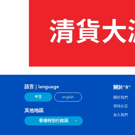
語言 | language
關於"R"
中文
english
關於我們
尋找分店
其他地區
加入我們
香港特別行政區