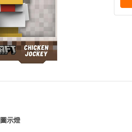
ey圖示燈