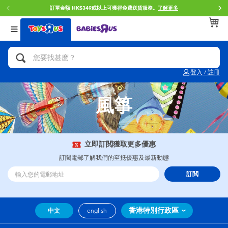
訂單金額 HK$349或以上可獲得免費送貨服務。
了解更多
返回
返回
返回
分類目錄
品牌
年齢
查看所有
人氣英雄,角色扮演,射擊玩具
Brunch Brother 早午餐兄弟
0~2歳
登入 / 註冊
單車,滑板車,騎乘車
Toy Story反斗奇兵
3~4歳
風箏
拼砌組合及樂高LEGO
Spider-Man蜘蛛俠
5~7歳
玩具車,貨車,火車及遙控系列
Mini Brands
8~11歳
立即訂閲獲取更多優惠
訂閲電郵了解我們的至抵優惠及最新動態
手工藝,文具,蠟筆,泥膠,畫板
Play-Doh培樂多
12~14歳
訂閲
娃娃, 芭比,收藏公仔
Pokemon寶可夢
14歳以上
香港特別行政區
中文
english