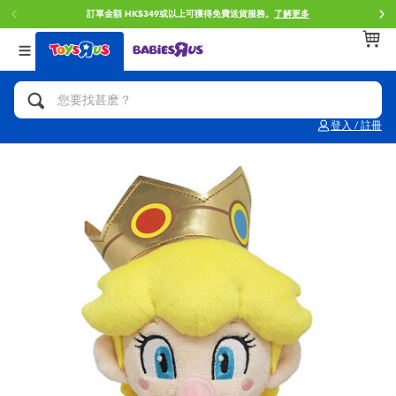
訂單金額 HK$349或以上可獲得免費送貨服務。
了解更多
返回
返回
返回
分類目錄
品牌
年齢
查看所有
人氣英雄,角色扮演,射擊玩具
Brunch Brother 早午餐兄弟
0~2歳
登入 / 註冊
單車,滑板車,騎乘車
Toy Story反斗奇兵
3~4歳
拼砌組合及樂高LEGO
Spider-Man蜘蛛俠
5~7歳
玩具車,貨車,火車及遙控系列
Mini Brands
8~11歳
手工藝,文具,蠟筆,泥膠,畫板
Play-Doh培樂多
12~14歳
娃娃, 芭比,收藏公仔
Pokemon寶可夢
14歳以上