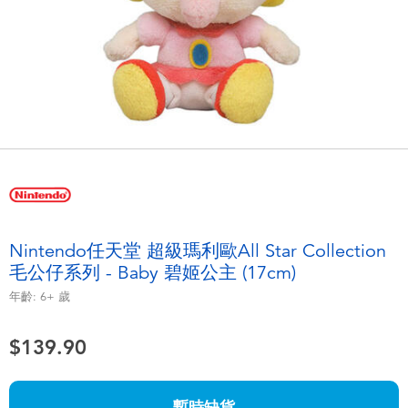
電子玩具
playpop
遊戲及拼圖系列
LEGO樂高
益智學習玩具
LeapFrog跳跳蛙
戶外及運動用品
Fuggler
派對用品
Tomica多美
Nintendo任天堂 超級瑪利歐All Star Collection
角色扮演及造型系列
Globber高樂寶
毛公仔系列 - Baby 碧姬公主 (17cm)
年齡:
6+
歲
毛毛公仔玩具
$139.90
夏日用品
暫時缺貨