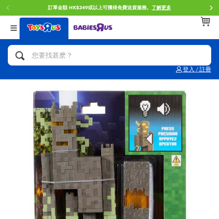
訂單金額 HK$349或以上可獲得免費送貨服務。
了解更多
返回
返回
返回
分類目錄
品牌
年齢
查看所有
人氣英雄,角色扮演,射擊玩具
Brunch Brother 早午餐兄弟
0~2歳
登入 / 註冊
單車,滑板車,騎乘車
Toy Story反斗奇兵
3~4歳
拼砌組合及樂高LEGO
Spider-Man蜘蛛俠
5~7歳
玩具車,貨車,火車及遙控系列
Mini Brands
8~11歳
手工藝,文具,蠟筆,泥膠,畫板
Play-Doh培樂多
12~14歳
娃娃, 芭比,收藏公仔
Pokemon寶可夢
14歳以上