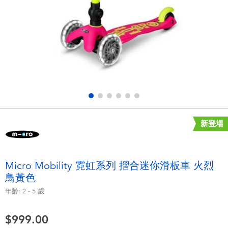
電子玩具
playpop
遊戲及拼圖系列
LEGO樂高
益智學習玩具
LeapFrog跳跳蛙
戶外及運動用品
Fuggler
派對用品
Tomica多美
新登場
角色扮演及造型系列
Globber高樂寶
Micro Mobility 霓虹系列 摺合迷你滑板車 火烈
鳥黃色
毛毛公仔玩具
年齡:
2 - 5
歲
夏日用品
$999.00