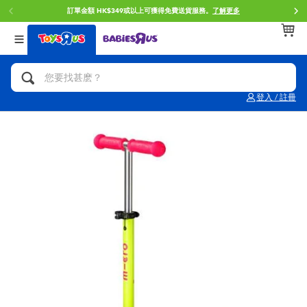
訂單金額 HK$349或以上可獲得免費送貨服務。
了解更多
返回
返回
返回
分類目錄
品牌
年齢
查看所有
人氣英雄,角色扮演,射擊玩具
Brunch Brother 早午餐兄弟
0~2歳
登入 / 註冊
單車,滑板車,騎乘車
Toy Story反斗奇兵
3~4歳
拼砌組合及樂高LEGO
Spider-Man蜘蛛俠
5~7歳
玩具車,貨車,火車及遙控系列
Mini Brands
8~11歳
手工藝,文具,蠟筆,泥膠,畫板
Play-Doh培樂多
12~14歳
娃娃, 芭比,收藏公仔
Pokemon寶可夢
14歳以上