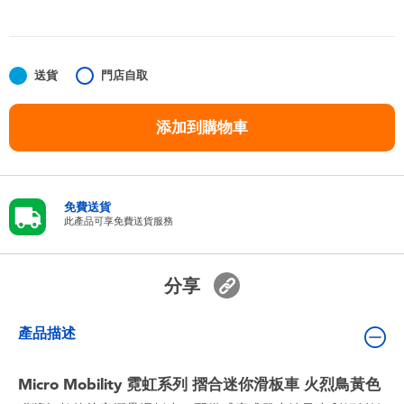
嬰兒及學前玩具
任天堂 Switch
送貨
門店自取
電池
添加到購物車
盲盒
免費送貨
人氣角色
此產品可享免費送貨服務
生活精品
分享
產品描述
Micro Mobility 霓虹系列 摺合迷你滑板車 火烈鳥黃色