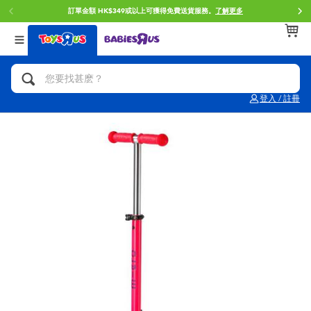
訂單金額 HK$349或以上可獲得免費送貨服務。
了解更多
返回
返回
返回
分類目錄
品牌
年齢
查看所有
人氣英雄,角色扮演,射擊玩具
Brunch Brother 早午餐兄弟
0~2歳
登入 / 註冊
單車,滑板車,騎乘車
Toy Story反斗奇兵
3~4歳
拼砌組合及樂高LEGO
Spider-Man蜘蛛俠
5~7歳
玩具車,貨車,火車及遙控系列
Mini Brands
8~11歳
手工藝,文具,蠟筆,泥膠,畫板
Play-Doh培樂多
12~14歳
娃娃, 芭比,收藏公仔
Pokemon寶可夢
14歳以上