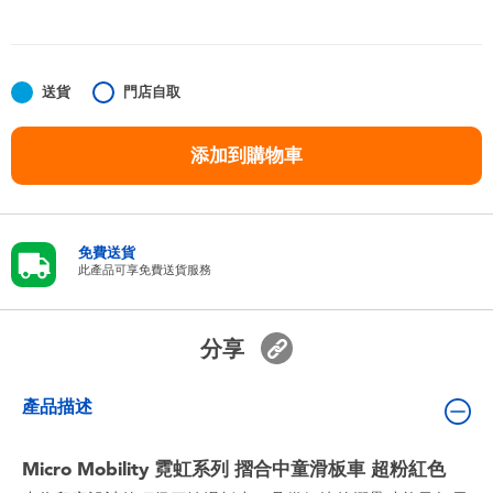
嬰兒及學前玩具
任天堂 Switch
送貨
門店自取
電池
添加到購物車
盲盒
免費送貨
人氣角色
此產品可享免費送貨服務
生活精品
分享
產品描述
Micro Mobility 霓虹系列 摺合中童滑板車 超粉紅色