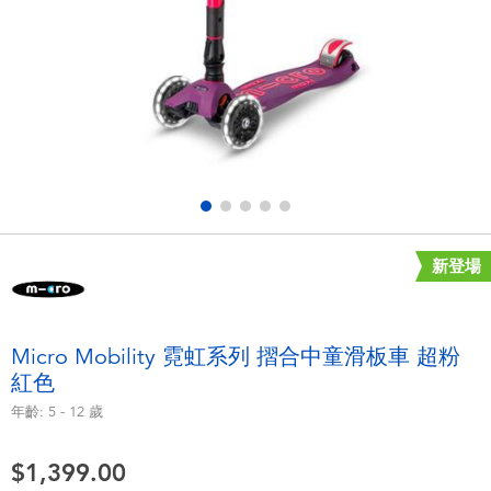
電子玩具
playpop
遊戲及拼圖系列
LEGO樂高
益智學習玩具
LeapFrog跳跳蛙
戶外及運動用品
Fuggler
派對用品
Tomica多美
新登場
角色扮演及造型系列
Globber高樂寶
Micro Mobility 霓虹系列 摺合中童滑板車 超粉
紅色
毛毛公仔玩具
年齡:
5 - 12
歲
夏日用品
$1,399.00