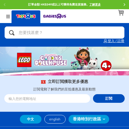
訂單金額 HK$349或以上可獲得免費送貨服務。
了解更多
返回
返回
返回
分類目錄
品牌
年齢
查看所有
人氣英雄,角色扮演,射擊玩具
Brunch Brother 早午餐兄弟
0~2歳
登入 / 註冊
單車,滑板車,騎乘車
Toy Story反斗奇兵
3~4歳
拼砌組合及樂高LEGO
Spider-Man蜘蛛俠
5~7歳
玩具車,貨車,火車及遙控系列
Mini Brands
8~11歳
立即訂閲獲取更多優惠
訂閲電郵了解我們的至抵優惠及最新動態
手工藝,文具,蠟筆,泥膠,畫板
Play-Doh培樂多
12~14歳
訂閲
娃娃, 芭比,收藏公仔
Pokemon寶可夢
14歳以上
香港特別行政區
中文
english