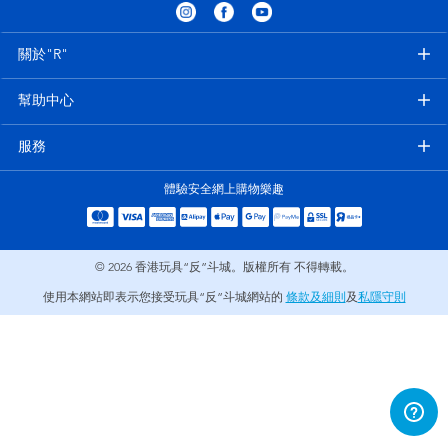
電子玩具
playpop
關於"R"
遊戲及拼圖系列
LEGO樂高
幫助中心
益智學習玩具
LeapFrog跳跳蛙
服務
戶外及運動用品
Fuggler
體驗安全網上購物樂趣
派對用品
Tomica多美
© 2026
香港玩具“反”斗城。版權所有 不得轉載。
角色扮演及造型系列
Globber高樂寶
使用本網站即表示您接受玩具“反”斗城網站的
條款及細則
及
私隱守則
毛毛公仔玩具
夏日用品