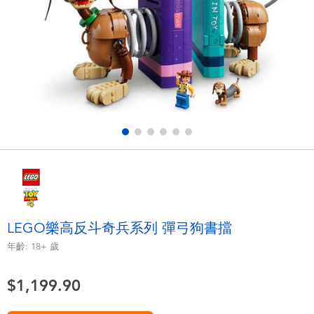
電子玩具
playpop
遊戲及拼圖系列
LEGO樂高
益智學習玩具
LeapFrog跳跳蛙
戶外及運動用品
Fuggler
派對用品
Tomica多美
角色扮演及造型系列
Globber高樂寶
LEGO樂高反斗奇兵系列 彈弓狗書擋
毛毛公仔玩具
年齡:
18+
歲
$1,199.90
夏日用品