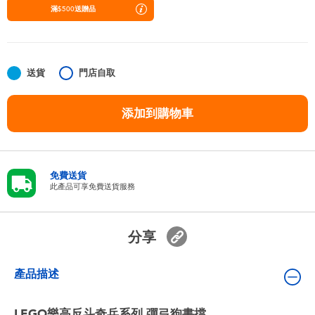
嬰兒及學前玩具
滿$500送贈品
任天堂 Switch
送貨
門店自取
電池
添加到購物車
盲盒
人氣角色
免費送貨
此產品可享免費送貨服務
生活精品
分享
產品描述
LEGO樂高反斗奇兵系列 彈弓狗書擋