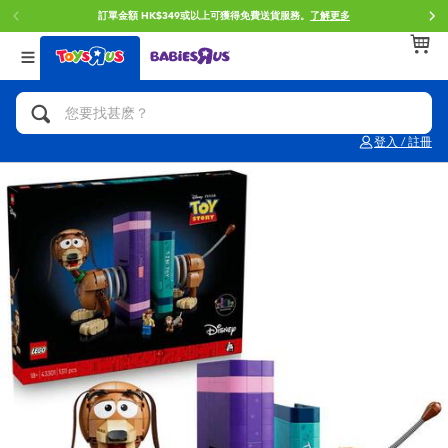
訂單金額 HK$349或以上可獲得免費送貨服務。
了解更多
返回
返回
返回
分類目錄
品牌
年齢
查看所有
人氣英雄,角色扮演,射擊玩具
Brunch Brother 早午餐兄弟
0~2歳
登入 / 註冊
單車,滑板車,騎乘車
Toy Story反斗奇兵
3~4歳
拼砌組合及樂高LEGO
Spider-Man蜘蛛俠
5~7歳
玩具車,貨車,火車及遙控系列
Mini Brands
8~11歳
手工藝,文具,蠟筆,泥膠,畫板
Play-Doh培樂多
12~14歳
娃娃, 芭比,收藏公仔
Pokemon寶可夢
14歳以上