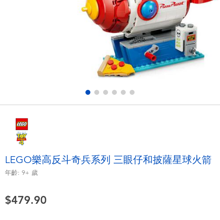
電子玩具
playpop
遊戲及拼圖系列
LEGO樂高
益智學習玩具
LeapFrog跳跳蛙
戶外及運動用品
Fuggler
派對用品
Tomica多美
角色扮演及造型系列
Globber高樂寶
LEGO樂高反斗奇兵系列 三眼仔和披薩星球火箭
毛毛公仔玩具
年齡:
9+
歲
$479.90
夏日用品