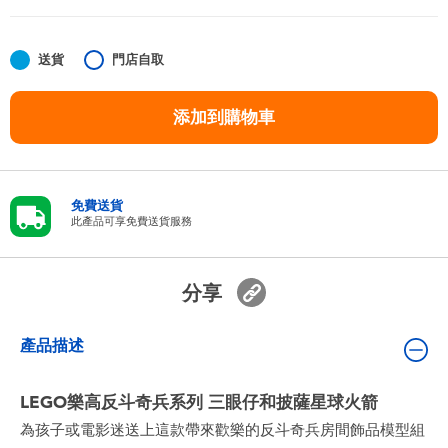
嬰兒及學前玩具
送貨
門店自取
任天堂 Switch
添加到購物車
電池
盲盒
免費送貨
此產品可享免費送貨服務
人氣角色
分享
生活精品
產品描述
LEGO樂高反斗奇兵系列 三眼仔和披薩星球火箭
為孩子或電影迷送上這款帶來歡樂的反斗奇兵房間飾品模型組