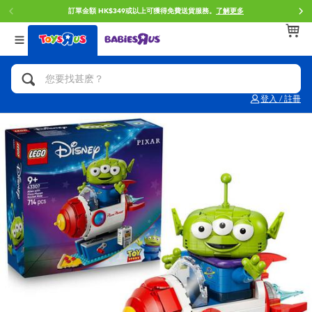
訂單金額 HK$349或以上可獲得免費送貨服務。
了解更多
返回
返回
返回
分類目錄
品牌
年齢
查看所有
人氣英雄,角色扮演,射擊玩具
Brunch Brother 早午餐兄弟
0~2歳
登入 / 註冊
單車,滑板車,騎乘車
Toy Story反斗奇兵
3~4歳
拼砌組合及樂高LEGO
Spider-Man蜘蛛俠
5~7歳
玩具車,貨車,火車及遙控系列
Mini Brands
8~11歳
手工藝,文具,蠟筆,泥膠,畫板
Play-Doh培樂多
12~14歳
娃娃, 芭比,收藏公仔
Pokemon寶可夢
14歳以上