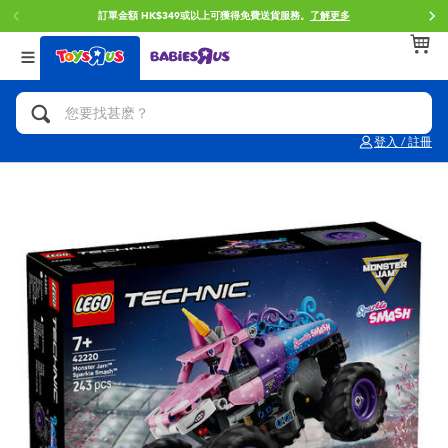
訂單金額 HK$349或以上可獲得免費送貨服務。
了解更多
返回
返回
返回
分類目錄
品牌
年齢
查看所有
人氣英雄,角色扮演,射擊玩具
Brunch Brother 早午餐兄弟
0~2歳
登入 / 註冊
單車,滑板車,騎乘車
Toy Story反斗奇兵
3~4歳
拼砌組合及樂高LEGO
Spider-Man蜘蛛俠
5~7歳
玩具車,貨車,火車及遙控系列
Mini Brands
8~11歳
手工藝,文具,蠟筆,泥膠,畫板
Play-Doh培樂多
12~14歳
娃娃, 芭比,收藏公仔
Pokemon寶可夢
14歳以上