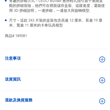
有趣的拼砌方式－LEGO Builder 應用程式指引孩子展開直
觀的拼砌冒險，他們可在裡面儲存盒裝、追蹤進度，還能使
用 3D 拼砌說明，一邊拼砌，一邊放大與旋轉模型.
尺寸－這款 243 片裝的盒裝包含高逾 12 厘米、長逾 19 厘
米、寬逾 11 厘米的卡車玩具模型
商品# 189081
注意事項
送貨資訊
退款及換貨服務