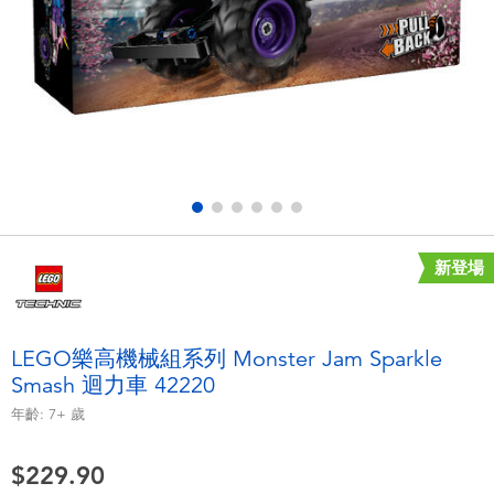
電子玩具
playpop
遊戲及拼圖系列
LEGO樂高
益智學習玩具
LeapFrog跳跳蛙
戶外及運動用品
Fuggler
派對用品
Tomica多美
新登場
角色扮演及造型系列
Globber高樂寶
LEGO樂高機械組系列 Monster Jam Sparkle
Smash 迴力車 42220
毛毛公仔玩具
年齡:
7+
歲
夏日用品
$229.90