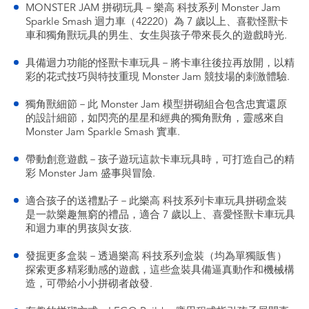
MONSTER JAM 拼砌玩具－樂高 科技系列 Monster Jam
Sparkle Smash 迴力車（42220）為 7 歲以上、喜歡怪獸卡
車和獨角獸玩具的男生、女生與孩子帶來長久的遊戲時光.
具備迴力功能的怪獸卡車玩具－將卡車往後拉再放開，以精
彩的花式技巧與特技重現 Monster Jam 競技場的刺激體驗.
獨角獸細節－此 Monster Jam 模型拼砌組合包含忠實還原
的設計細節，如閃亮的星星和經典的獨角獸角，靈感來自
Monster Jam Sparkle Smash 實車.
帶動創意遊戲－孩子遊玩這款卡車玩具時，可打造自己的精
彩 Monster Jam 盛事與冒險.
適合孩子的送禮點子－此樂高 科技系列卡車玩具拼砌盒裝
是一款樂趣無窮的禮品，適合 7 歲以上、喜愛怪獸卡車玩具
和迴力車的男孩與女孩.
發掘更多盒裝－透過樂高 科技系列盒裝（均為單獨販售）
探索更多精彩動感的遊戲，這些盒裝具備逼真動作和機械構
造，可帶給小小拼砌者啟發.