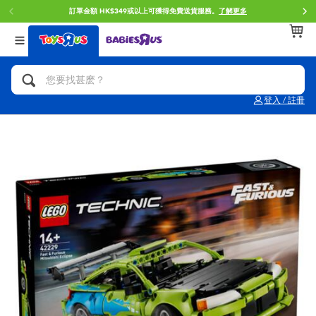
HK$349或以上可獲得免費送貨服務。
了解更多
門店自取
返回
返回
返回
分類目錄
品牌
年齢
查看所有
人氣英雄,角色扮演,射擊玩具
Brunch Brother 早午餐兄弟
0~2歳
登入 / 註冊
單車,滑板車,騎乘車
Toy Story反斗奇兵
3~4歳
拼砌組合及樂高LEGO
Spider-Man蜘蛛俠
5~7歳
玩具車,貨車,火車及遙控系列
Mini Brands
8~11歳
手工藝,文具,蠟筆,泥膠,畫板
Play-Doh培樂多
12~14歳
娃娃, 芭比,收藏公仔
Pokemon寶可夢
14歳以上