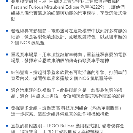
賽車模型組合－為 14 歲以上青少年送上這款值得收藏的
Fast and Furious Mitsubishi Eclipse 汽車(42229），讓他們
組裝具備忠實還原的細節與功能的汽車模型，享受沉浸式活
動
發現經典電影細節－電影迷可在這款模型中找到許多有趣的
細節，像是客製化噴漆設計、駕駛改裝特色，以及後車廂的
2 個 NOS 氮氣瓶
重現賽車場景－用車頂旋鈕駕車轉向，重新詮釋喜愛的電影
場景，發揮布萊恩歐康納般的傳奇街頭賽車手精神
細節豐富－撐起引擎蓋來欣賞有可動活塞的引擎、打開車門
查看內裝、掀開後車廂來擺放 2 個 NOS 氮氣瓶等等
適合汽車迷的送禮點子－此拼砌組合是一款樂趣無窮的禮
品，適合 14 歲以上男孩、女孩和玩命關頭系列電影的影迷
發掘更多盒組－透過樂高 科技系列組合（均為單獨販售）
進一步探索。這些盒組具備逼真的動作和機械構造
直觀的拼砌說明－LEGO Builder 應用程式讓拼砌者儲存盒
組、追蹤進度、用 3D 拼砌說明放大與旋轉模型