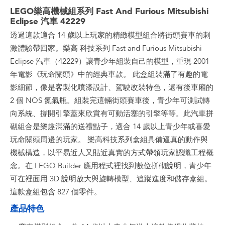
LEGO樂高機械組系列 Fast And Furious Mitsubishi
Eclipse 汽車 42229
透過這款適合 14 歲以上玩家的精緻模型組合將街頭賽車的刺
激體驗帶回家。樂高 科技系列 Fast and Furious Mitsubishi
Eclipse 汽車（42229）讓青少年組裝自己的模型，重現 2001
年電影《玩命關頭》中的經典車款。 此盒組裝滿了有趣的電
影細節，像是客製化噴漆設計、駕駛改裝特色，還有後車廂的
2 個 NOS 氮氣瓶。組裝完這輛街頭賽車後，青少年可測試轉
向系統、撐開引擎蓋來欣賞有可動活塞的引擎等等。此汽車拼
砌組合是樂趣滿滿的送禮點子，適合 14 歲以上青少年或喜愛
玩命關頭周邊的玩家。 樂高科技系列盒組具備逼真的動作與
機械構造，以平易近人又貼近真實的方式帶領玩家認識工程概
念。在 LEGO Builder 應用程式裡找到數位拼砌說明，青少年
可在裡面用 3D 說明放大與旋轉模型、追蹤進度和儲存盒組。
這款盒組包含 827 個零件。
產品特色