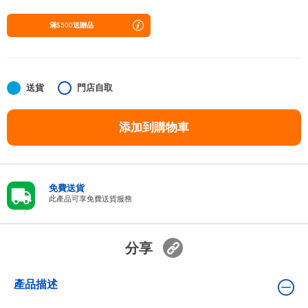
嬰兒及學前玩具
滿$500送贈品
任天堂 Switch
電池
送貨
門店自取
添加到購物車
盲盒
人氣角色
免費送貨
此產品可享免費送貨服務
生活精品
分享
產品描述