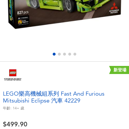
電子玩具
playpop
遊戲及拼圖系列
LEGO樂高
益智學習玩具
LeapFrog跳跳蛙
戶外及運動用品
Fuggler
派對用品
Tomica多美
新登場
角色扮演及造型系列
Globber高樂寶
LEGO樂高機械組系列 Fast And Furious
Mitsubishi Eclipse 汽車 42229
毛毛公仔玩具
年齡:
14+
歲
夏日用品
$499.90