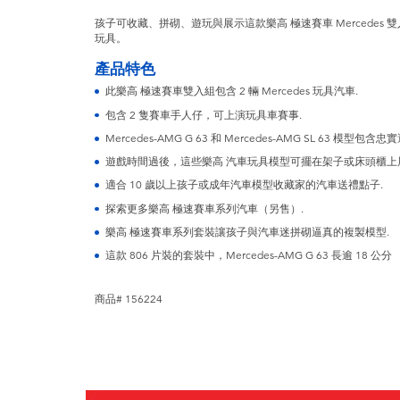
孩子可收藏、拼砌、遊玩與展示這款樂高 極速賽車 Mercedes 雙入組，
玩具。
產品特色
此樂高 極速賽車雙入組包含 2 輛 Mercedes 玩具汽車.
包含 2 隻賽車手人仔，可上演玩具車賽事.
Mercedes-AMG G 63 和 Mercedes-AMG SL 63 模型包
遊戲時間過後，這些樂高 汽車玩具模型可擺在架子或床頭櫃上
適合 10 歲以上孩子或成年汽車模型收藏家的汽車送禮點子.
探索更多樂高 極速賽車系列汽車（另售）.
樂高 極速賽車系列套裝讓孩子與汽車迷拼砌逼真的複製模型.
這款 806 片裝的套裝中，Mercedes-AMG G 63 長逾 18 公分
商品# 156224