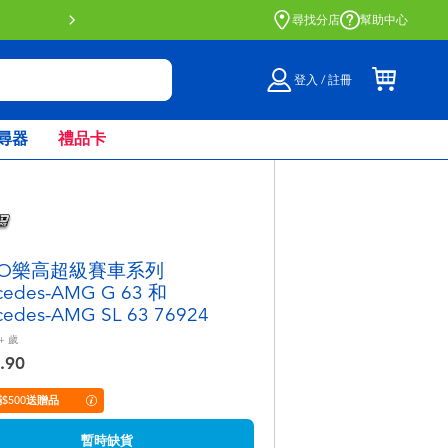
門店自取服務 網上購買並在店內
尋找分店
幫助中心
登入 / 註冊
尋器
禮品卡
GO樂高超級賽車系列
cedes-AMG G 63 和
cedes-AMG SL 63 76924
+
歲
.90
$500送贈品
暫時缺貨