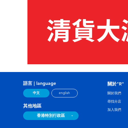
語言 | language
關於"R"
中文
english
關於我們
尋找分店
其他地區
加入我們
香港特別行政區