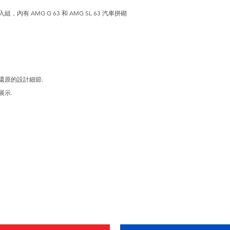
內有 AMG G 63 和 AMG SL 63 汽車拼砌
含忠實還原的設計細節.
展示.