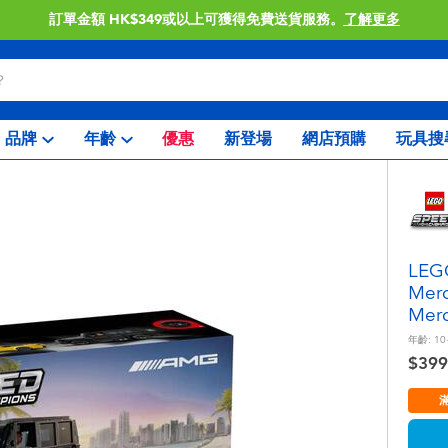
訂單金額 HK$349或以上可獲得免費送貨服務。
了解更多
品牌
年齡
優惠
新登場
網店預購
玩具搜
LE
Mer
Mer
年齡:
10
$399
滿