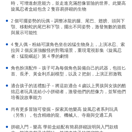
時，可增進創意能力，並走進充滿想像冒險的世界。此樂高
旋風忍者盒組包含 2 隻容易拼砌的生物
2 個可擺姿勢的玩偶－調整冰龍的腿、尾巴、翅膀、頭與下
顎、移動蛇的尾巴和下顎，擺出不同姿勢，激發無數的遊戲
與展示可能性
4 隻人偶－粉絲可讓角色坐在凶猛生物身上，上演冰忍、索
拉與 2 個反派強酸怪的對戰場景，重現電視影集《旋風忍
者：猛龍崛起》第 4 季的劇情
角色扮演配件－孩子可為每個角色裝備自己的武器，包括匕
首、長矛、黃金利爪副模型，以及 2 把劍，上演正邪激戰
適合孩子的送禮點子－將這款適合 4 歲以上男孩與女孩的酷
炫忍者玩具送給小小拼砌者，激發他們的想像力，並幫他們
培養說故事能力
尚有更多冒險可發掘－探索其他樂高 旋風忍者系列玩具
（另售），包含精緻的龍、機械人、寺廟與交通工具
拼砌入門－樂高 學前盒組配有簡易拼砌說明與入門款積