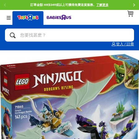
訂單金額 HK$349或以上可獲得免費送貨服務。
了解更多
返回
返回
返回
分類目錄
品牌
年齢
查看所有
人氣英雄,角色扮演,射擊玩具
Brunch Brother 早午餐兄弟
0~2歳
登入 / 註冊
單車,滑板車,騎乘車
Toy Story反斗奇兵
3~4歳
拼砌組合及樂高LEGO
Spider-Man蜘蛛俠
5~7歳
玩具車,貨車,火車及遙控系列
Mini Brands
8~11歳
手工藝,文具,蠟筆,泥膠,畫板
Play-Doh培樂多
12~14歳
娃娃, 芭比,收藏公仔
Pokemon寶可夢
14歳以上