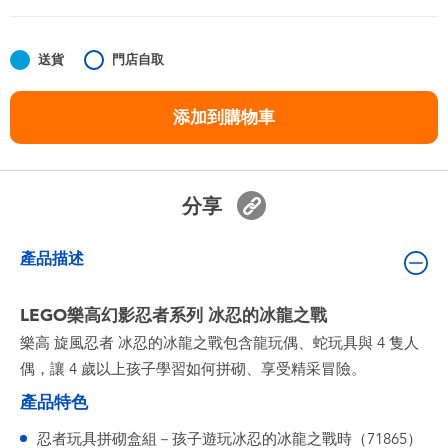
嬰兒及學前玩具
送貨
門店自取
任天堂 Switch
添加到購物車
電池
盲盒
分享
人氣角色
產品描述
生活精品
LEGO樂高幻影忍者系列 冰忍的冰龍之戰
樂高 旋風忍者 冰忍的冰龍之戰包含龍玩偶、蛇玩具與 4 隻人
偶，讓 4 歲以上孩子學習如何拼砌、享受精采冒險。
產品特色
忍者玩具拼砌盒組－孩子遊玩冰忍的冰龍之戰時（71865）