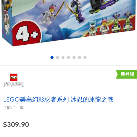
電子玩具
playpop
遊戲及拼圖系列
LEGO樂高
益智學習玩具
LeapFrog跳跳蛙
戶外及運動用品
Fuggler
派對用品
Tomica多美
新登場
角色扮演及造型系列
Globber高樂寶
LEGO樂高幻影忍者系列 冰忍的冰龍之戰
毛毛公仔玩具
年齡:
4+
歲
$309.90
夏日用品