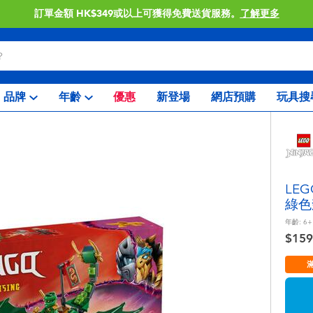
訂單金額 HK$349或以上可獲得免費送貨服務。
了解更多
品牌
年齡
優惠
新登場
網店預購
玩具搜
LE
綠色
年齡:
6+
$159
滿