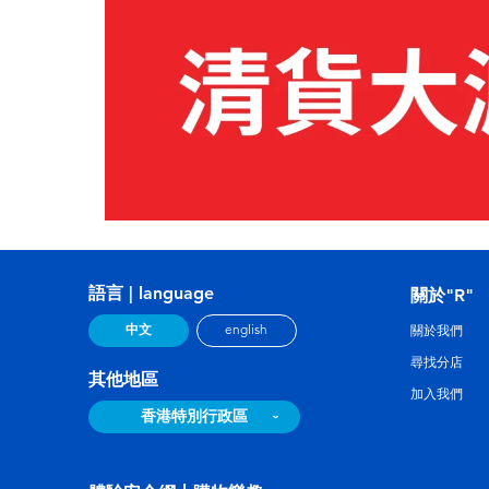
語言 | language
關於"R"
中文
english
關於我們
尋找分店
其他地區
加入我們
香港特別行政區