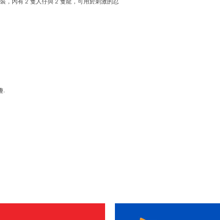
，內有 2 隻人仔與 2 隻龍，可用於刺激的忍
.