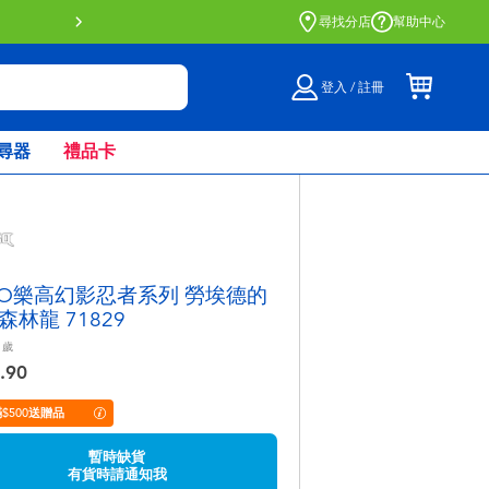
門店自取服務 網上購買並在店內
尋找分店
幫助中心
登入 / 註冊
尋器
禮品卡
GO樂高幻影忍者系列 勞埃德的
森林龍 71829
歲
.90
$500送贈品
暫時缺貨
有貨時請通知我