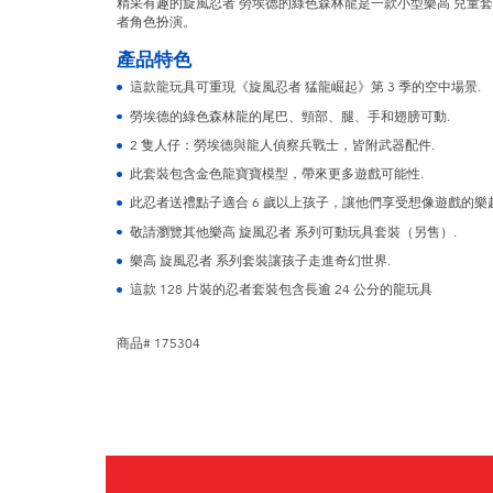
精采有趣的旋風忍者 勞埃德的綠色森林龍是一款小型樂高 兒童套裝
者角色扮演。
產品特色
這款龍玩具可重現《旋風忍者 猛龍崛起》第 3 季的空中場景.
勞埃德的綠色森林龍的尾巴、頸部、腿、手和翅膀可動.
2 隻人仔：勞埃德與龍人偵察兵戰士，皆附武器配件.
此套裝包含金色龍寶寶模型，帶來更多遊戲可能性.
此忍者送禮點子適合 6 歲以上孩子，讓他們享受想像遊戲的樂趣
敬請瀏覽其他樂高 旋風忍者 系列可動玩具套裝（另售）.
樂高 旋風忍者 系列套裝讓孩子走進奇幻世界.
這款 128 片裝的忍者套裝包含長逾 24 公分的龍玩具
商品# 175304