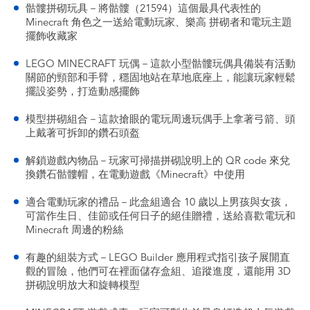
骷髏拼砌玩具－將骷髏（21594）這個最具代表性的
Minecraft 角色之一送給電動玩家、樂高 拼砌者和電玩主題
擺飾收藏家
LEGO MINECRAFT 玩偶－這款小型骷髏玩偶具備裝有活動
關節的頸部和手臂，穩固地站在草地底座上，能讓玩家輕鬆
擺設姿勢，打造動感擺飾
模型拼砌組合－這款搶眼的電玩周邊玩偶手上拿著弓箭、頭
上戴著可拆卸的鑽石頭盔
解鎖遊戲內物品－玩家可掃描拼砌說明上的 QR code 來兌
換鑽石骷髏帽，在電動遊戲《Minecraft》中使用
適合電動玩家的禮品－此盒組適合 10 歲以上男孩與女孩，
可當作生日、佳節或任何日子的絕佳贈禮，送給喜歡電玩和
Minecraft 周邊的粉絲
有趣的組裝方式－LEGO Builder 應用程式指引孩子展開直
觀的冒險，他們可在裡面儲存盒組、追蹤進度，還能用 3D
拼砌說明放大和旋轉模型