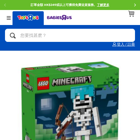
訂單金額 HK$349或以上可獲得免費送貨服務。
了解更多
返回
返回
返回
分類目錄
品牌
年齢
查看所有
人氣英雄,角色扮演,射擊玩具
Brunch Brother 早午餐兄弟
0~2歳
登入 / 註冊
單車,滑板車,騎乘車
Toy Story反斗奇兵
3~4歳
拼砌組合及樂高LEGO
Spider-Man蜘蛛俠
5~7歳
玩具車,貨車,火車及遙控系列
Mini Brands
8~11歳
手工藝,文具,蠟筆,泥膠,畫板
Play-Doh培樂多
12~14歳
娃娃, 芭比,收藏公仔
Pokemon寶可夢
14歳以上