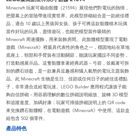
Minecraft 玩家可藉由骷髏（21594）展現他們對電玩的熱情，
把螢幕上的冒險帶進現實世界。此模型拼砌組合是一款絕佳禮
品，適合 10 歲以上男孩與女孩。孩子可將這款骷髏積木玩偶
當作好玩的玩具，盡情遊玩，也能把模型當作吸睛的
Minecraft 周邊擺飾，用來裝飾房間。 此骷髏模型重現了電動
遊戲《Minecraft》裡最具代表性的角色之一，穩固地站在草地
底座上，頸部和手臂裝有活動關節，能讓玩家擺設不同姿勢，
打造動感展示品。這隻骷髏拿著經典武器－弓箭，並戴著可拆
卸的鑽石頭盔，是一款兼具逗趣感和懾人氣勢的電玩主題裝飾
品。此 Minecraft 生物是生日、佳節或任何日子的絕佳送禮點
子，非常適合送給電玩迷。LEGO Builder 應用程式讓孩子能
夠自信拼砌－用容易理解的數位拼砌說明縮放、旋轉 3D 模型
和追蹤進度。加碼好康：玩家可掃描拼砌說明上的 QR code
來兌換鑽石骷髏帽，在電動遊戲《Minecraft》中使用。這款盒
組包含 502 個零件。
產品特色