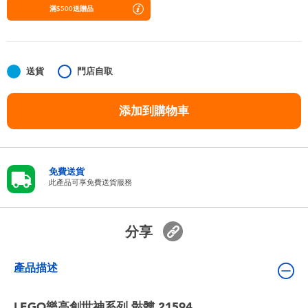
嬰兒及學前玩具
滿$500送贈品
任天堂 Switch
送貨
門店自取
電池
添加到購物車
盲盒
人氣角色
免費送貨
此產品可享免費送貨服務
生活精品
分享
產品描述
LEGO樂高創世神系列 骷髏 21594