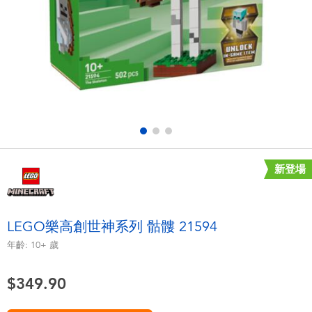
電子玩具
playpop
遊戲及拼圖系列
LEGO樂高
益智學習玩具
LeapFrog跳跳蛙
戶外及運動用品
Fuggler
派對用品
Tomica多美
新登場
角色扮演及造型系列
Globber高樂寶
LEGO樂高創世神系列 骷髏 21594
毛毛公仔玩具
年齡:
10+
歲
$349.90
夏日用品