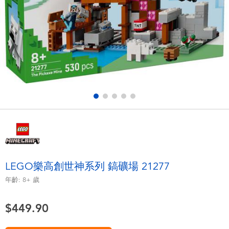
電子玩具
playpop
遊戲及拼圖系列
LEGO樂高
益智學習玩具
LeapFrog跳跳蛙
戶外及運動用品
Fuggler
派對用品
Tomica多美
角色扮演及造型系列
Globber高樂寶
LEGO樂高創世神系列 鎬礦場 21277
毛毛公仔玩具
年齡:
8+
歲
$449.90
夏日用品