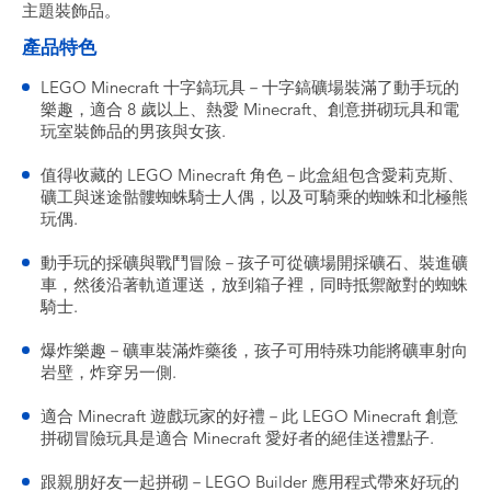
主題裝飾品。
產品特色
LEGO Minecraft 十字鎬玩具－十字鎬礦場裝滿了動手玩的
樂趣，適合 8 歲以上、熱愛 Minecraft、創意拼砌玩具和電
玩室裝飾品的男孩與女孩.
值得收藏的 LEGO Minecraft 角色－此盒組包含愛莉克斯、
礦工與迷途骷髏蜘蛛騎士人偶，以及可騎乘的蜘蛛和北極熊
玩偶.
動手玩的採礦與戰鬥冒險－孩子可從礦場開採礦石、裝進礦
車，然後沿著軌道運送，放到箱子裡，同時抵禦敵對的蜘蛛
騎士.
爆炸樂趣－礦車裝滿炸藥後，孩子可用特殊功能將礦車射向
岩壁，炸穿另一側.
適合 Minecraft 遊戲玩家的好禮－此 LEGO Minecraft 創意
拼砌冒險玩具是適合 Minecraft 愛好者的絕佳送禮點子.
跟親朋好友一起拼砌－LEGO Builder 應用程式帶來好玩的