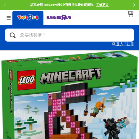
訂單金額 HK$349或以上可獲得免費送貨服務。
了解更多
返回
返回
返回
分類目錄
品牌
年齢
查看所有
人氣英雄,角色扮演,射擊玩具
Brunch Brother 早午餐兄弟
0~2歳
登入 / 註冊
單車,滑板車,騎乘車
Toy Story反斗奇兵
3~4歳
拼砌組合及樂高LEGO
Spider-Man蜘蛛俠
5~7歳
玩具車,貨車,火車及遙控系列
Mini Brands
8~11歳
手工藝,文具,蠟筆,泥膠,畫板
Play-Doh培樂多
12~14歳
娃娃, 芭比,收藏公仔
Pokemon寶可夢
14歳以上