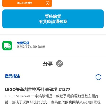
嬰兒及學前玩具
滿$500送贈品
暫時缺貨
任天堂 Switch
有貨時請通知我
電池
免費送貨
盲盒
此產品可享免費送貨服務
人氣角色
分享
生活精品
產品描述
LEGO樂高創世神系列 鎬礦場 21277
LEGO Minecraft 十字鎬礦場是一款動手玩的電動遊戲主題好
禮，讓孩子玩到好玩的玩具，也為他們的房間帶來超讚的電玩