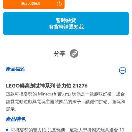
嬰兒及學前玩具
滿$500送贈品
暫時缺貨
任天堂 Switch
有貨時請通知我
電池
分享
盲盒
產品描述
人氣角色
LEGO樂高創世神系列 苦力怕 21276
生活精品
這款可擺姿勢的 Minecraft 苦力怕 玩偶是一款趣味好禮，適合
熱愛電動遊戲與電玩主題裝飾品的孩子，讓他們拼砌、遊玩和
展示。
產品特色
可擺姿勢的苦力怕 兒童玩偶－這款大型拼砌式玩具適合 10