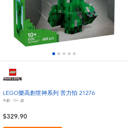
電子玩具
playpop
遊戲及拼圖系列
LEGO樂高
益智學習玩具
LeapFrog跳跳蛙
戶外及運動用品
Fuggler
派對用品
Tomica多美
角色扮演及造型系列
Globber高樂寶
LEGO樂高創世神系列 苦力怕 21276
毛毛公仔玩具
年齡:
10+
歲
$329.90
夏日用品