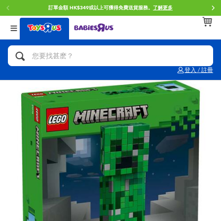
訂單金額 HK$349或以上可獲得免費送貨服務。
了解更多
返回
返回
返回
分類目錄
品牌
年齢
查看所有
人氣英雄,角色扮演,射擊玩具
Brunch Brother 早午餐兄弟
0~2歳
登入 / 註冊
單車,滑板車,騎乘車
Toy Story反斗奇兵
3~4歳
拼砌組合及樂高LEGO
Spider-Man蜘蛛俠
5~7歳
玩具車,貨車,火車及遙控系列
Mini Brands
8~11歳
手工藝,文具,蠟筆,泥膠,畫板
Play-Doh培樂多
12~14歳
娃娃, 芭比,收藏公仔
Pokemon寶可夢
14歳以上