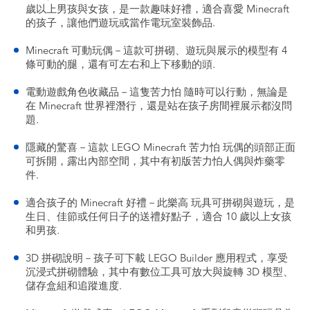
歲以上男孩與女孩，是一款趣味好禮，適合喜愛 Minecraft
的孩子，讓他們遊玩或當作電玩室裝飾品.
Minecraft 可動玩偶－這款可拼砌、遊玩與展示的模型有 4
條可動的腿，還有可左右和上下移動的頭.
電動遊戲角色收藏品－這隻苦力怕 隨時可以行動，無論是
在 Minecraft 世界裡潛行，還是站在孩子房間裡展示都沒問
題.
隱藏的驚喜－這款 LEGO Minecraft 苦力怕 玩偶的頭部正面
可拆開，露出內部空間，其中有初版苦力怕人偶與炸藥零
件.
適合孩子的 Minecraft 好禮－此樂高 玩具可拼砌與遊玩，是
生日、佳節或任何日子的送禮好點子，適合 10 歲以上女孩
和男孩.
3D 拼砌說明－孩子可下載 LEGO Builder 應用程式，享受
沉浸式拼砌體驗，其中有數位工具可放大與旋轉 3D 模型、
儲存盒組和追蹤進度.