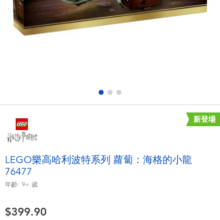
電子玩具
playpop
遊戲及拼圖系列
LEGO樂高
益智學習玩具
LeapFrog跳跳蛙
戶外及運動用品
Fuggler
派對用品
Tomica多美
新登場
角色扮演及造型系列
Globber高樂寶
LEGO樂高哈利波特系列 蘿蔔：海格的小龍
76477
毛毛公仔玩具
年齡:
9+
歲
夏日用品
$399.90