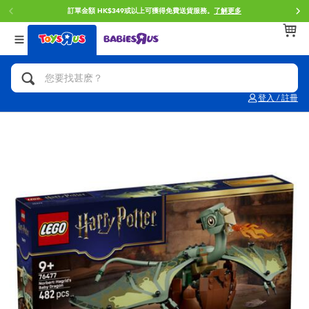
訂單金額 HK$349或以上可獲得免費送貨服務。
了解更多
返回
返回
返回
分類目錄
品牌
年齢
查看所有
人氣英雄,角色扮演,射擊玩具
Brunch Brother 早午餐兄弟
0~2歳
登入 / 註冊
單車,滑板車,騎乘車
Toy Story反斗奇兵
3~4歳
拼砌組合及樂高LEGO
Spider-Man蜘蛛俠
5~7歳
玩具車,貨車,火車及遙控系列
Mini Brands
8~11歳
手工藝,文具,蠟筆,泥膠,畫板
Play-Doh培樂多
12~14歳
娃娃, 芭比,收藏公仔
Pokemon寶可夢
14歳以上