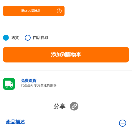
嬰兒及學前玩具
滿$500送贈品
任天堂 Switch
電池
送貨
門店自取
添加到購物車
盲盒
人氣角色
免費送貨
此產品可享免費送貨服務
生活精品
分享
產品描述