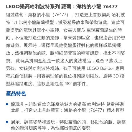
LEGO樂高哈利波特系列 蘿蔔：海格的小龍 76477
組裝蘿蔔：海格的小龍（76477），打造史上首款樂高 哈利波
特 1:1 比例小龍蘿蔔模型，激發精采故事和帶動遊戲。這款可
擺姿勢的龍玩具讓小小巫師、女巫與麻瓜 重現蘿蔔誕生的時
刻，不但能打造生動的擺飾，拿來裝飾臥室，也很適合用於想
像遊戲。展示時，選擇呈現他從龍蛋裡孵化的模樣或單獨擺
放，然後調整他的頭、腿和細節豐富的輕薄翅膀，擺出不同姿
勢。 此玩具拼砌盒組是一款迷人的魔法禮品，適合 9 歲以上
男孩、女孩與哈利波特粉絲。孩子可使用 LEGO Builder 應用
程式自信組裝－用容易理解的數位拼砌說明縮放、旋轉 3D 模
型與追蹤進度。這款盒組包含 482 個零件。
產品特色
龍玩具－組裝這款充滿魔法魅力的樂高 哈利波特 兒童拼砌
盒組，打造史上首款蘿蔔：海格的小龍（76477）積木模型
展示、調整姿勢和遊玩－轉動蘿蔔的頭、移動他的腿、調整
他的輕薄翅膀等等，為他擺出俏皮的姿勢