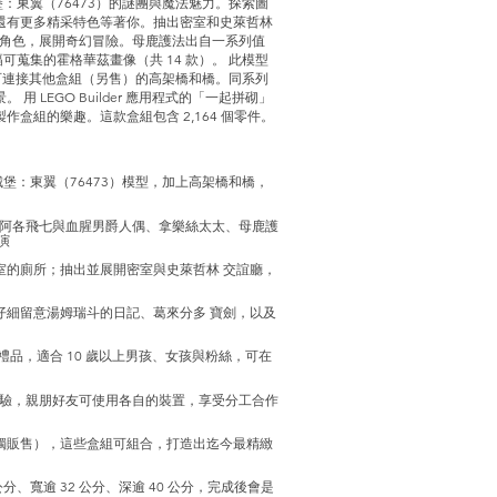
：東翼（76473）的謎團與魔法魅力。探索圖
還有更多精采特色等著你。抽出密室和史萊哲林
扮演角色，展開奇幻冒險。母鹿護法出自一系列值
幅可蒐集的霍格華茲畫像（共 14 款）。 此模型
含可連接其他盒組（另售）的高架橋和橋。同系列
LEGO Builder 應用程式的「一起拼砌」
盒組的樂趣。這款盒組包含 2,164 個零件。
堡：東翼（76473）模型，加上高架橋和橋，
、阿各飛七與血腥男爵人偶、拿樂絲太太、母鹿護
演
室的廁所；抽出並展開密室與史萊哲林 交誼廳，
仔細留意湯姆瑞斗的日記、葛來分多 寶劍，以及
品，適合 10 歲以上男孩、女孩與粉絲，可在
合作體驗，親朋好友可使用各自的裝置，享受分工合作
獨販售），這些盒組可組合，打造出迄今最精緻
公分、寬逾 32 公分、深逾 40 公分，完成後會是