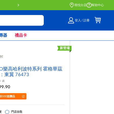
門店自取服務 網上購買並在店內
尋找分店
幫助中心
登入 / 註冊
尋器
禮品卡
新登場
GO樂高哈利波特系列 霍格華茲
：東翼 76473
+
歲
99.90
$500送贈品
貨
門店自取