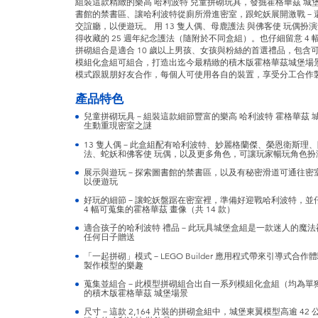
組裝這款精緻的樂高 哈利波特 兒童拼砌玩具，發掘霍格華茲 城堡
書館的禁書區、讓哈利波特從廁所滑進密室，跟蛇妖展開激戰－
交誼廳，以便遊玩。 用 13 隻人偶、母鹿護法 與佛客使 玩偶
得收藏的 25 週年紀念護法（隨附於不同盒組）。也仔細留意 4 
拼砌組合是適合 10 歲以上男孩、女孩與粉絲的首選禮品，包
模組化盒組可組合，打造出迄今最精緻的積木版霍格華茲城堡場景。 用 
模式跟親朋好友合作，每個人可使用各自的裝置，享受分工合作製作
產品特色
兒童拼砌玩具－組裝這款細節豐富的樂高 哈利波特 霍格華茲 城
生動重現密室之謎
13 隻人偶－此盒組配有哈利波特、妙麗格蘭傑、榮恩衛斯理
法、蛇妖和佛客使 玩偶，以及更多角色，可讓玩家暢玩角色扮
展示與遊玩－探索圖書館的禁書區，以及有秘密滑道可通往密
以便遊玩
好玩的細節－讓蛇妖盤踞在密室裡，準備好迎戰哈利波特，並
4 幅可蒐集的霍格華茲 畫像（共 14 款）
適合孩子的哈利波特 禮品－此玩具城堡盒組是一款迷人的魔法禮
任何日子贈送
「一起拼砌」模式－LEGO Builder 應用程式帶來引導式
製作模型的樂趣
蒐集並組合－此模型拼砌組合出自一系列模組化盒組（均為單
的積木版霍格華茲 城堡場景
尺寸－這款 2,164 片裝的拼砌盒組中，城堡東翼模型高逾 42 