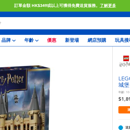
訂單金額 HK$349或以上可獲得免費送貨服務。
了解更多
品牌
年齡
優惠
新登場
網店預購
玩具搜
LE
城堡
年齡:
10
$1,8
滿
送