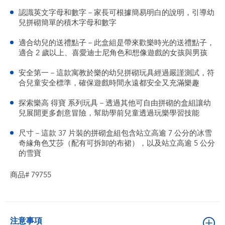
認識英文字母和數字－家長可根據簡易明白的說明，引導幼
兒拼砌簡單的積木字母和數字
適合幼兒的送禮點子－此盒組是帶來歡樂時光的送禮點子，
適合 2 歲以上、喜愛迪士尼角色和想像遊戲的女孩與男孩
安全第一－這款寓教於樂的幼兒拼砌玩具經過嚴謹測試，符
合兒童安全標準，確保遊戲時間永遠都安全又充滿樂趣
探索樂高 得寶 系列玩具－透過其他可自由拼砌的盒組讓幼
兒展開更多創意冒險，幫助學前兒童透過玩樂學習技能
尺寸－這款 37 片裝的拼砌盒組包含站立高逾 7 公分的冰雪
奇緣角色艾莎（配有可拆卸的布裙），以及站立高逾 5 公分
的雪寶
商品# 79755
注意事項