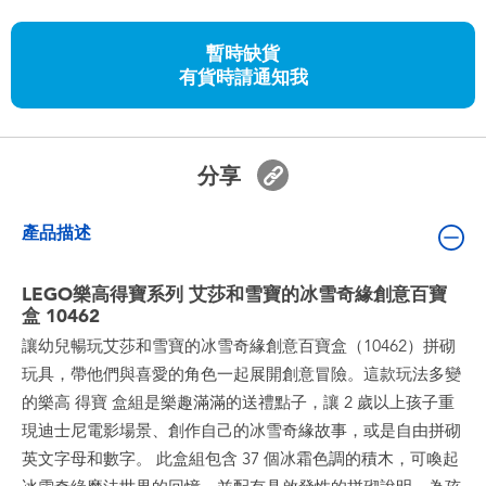
嬰兒及學前玩具
暫時缺貨
有貨時請通知我
任天堂 Switch
電池
分享
盲盒
產品描述
人氣角色
LEGO樂高得寶系列 艾莎和雪寶的冰雪奇緣創意百寶
盒 10462
生活精品
讓幼兒暢玩艾莎和雪寶的冰雪奇緣創意百寶盒（10462）拼砌
玩具，帶他們與喜愛的角色一起展開創意冒險。這款玩法多變
的樂高 得寶 盒組是樂趣滿滿的送禮點子，讓 2 歲以上孩子重
現迪士尼電影場景、創作自己的冰雪奇緣故事，或是自由拼砌
英文字母和數字。 此盒組包含 37 個冰霜色調的積木，可喚起