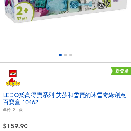
電子玩具
playpop
遊戲及拼圖系列
LEGO樂高
益智學習玩具
LeapFrog跳跳蛙
戶外及運動用品
Fuggler
派對用品
Tomica多美
新登場
角色扮演及造型系列
Globber高樂寶
LEGO樂高得寶系列 艾莎和雪寶的冰雪奇緣創意
百寶盒 10462
毛毛公仔玩具
年齡:
2+
歲
夏日用品
$159.90