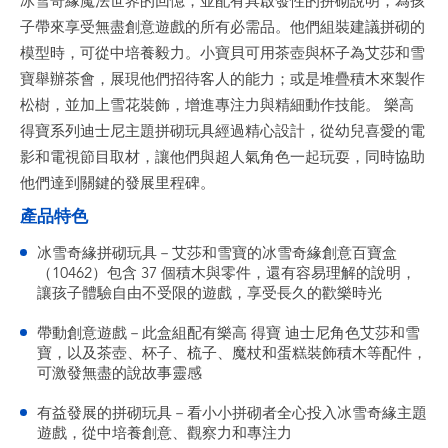
冰雪奇緣魔法世界的回憶，並配有具啟發性的拼砌說明，為孩
子帶來享受無盡創意遊戲的所有必需品。他們組裝建議拼砌的
模型時，可從中培養毅力。小寶貝可用茶壺與杯子為艾莎和雪
寶舉辦茶會，展現他們招待客人的能力；或是堆疊積木來製作
松樹，並加上雪花裝飾，增進專注力與精細動作技能。 樂高
得寶系列迪士尼主題拼砌玩具經過精心設計，從幼兒喜愛的電
影和電視節目取材，讓他們與超人氣角色一起玩耍，同時協助
他們達到關鍵的發展里程碑。
產品特色
冰雪奇緣拼砌玩具－艾莎和雪寶的冰雪奇緣創意百寶盒
（10462）包含 37 個積木與零件，還有容易理解的說明，
讓孩子體驗自由不受限的遊戲，享受長久的歡樂時光
帶動創意遊戲－此盒組配有樂高 得寶 迪士尼角色艾莎和雪
寶，以及茶壺、杯子、梳子、魔杖和蛋糕裝飾積木等配件，
可激發無盡的說故事靈感
有益發展的拼砌玩具－看小小拼砌者全心投入冰雪奇緣主題
遊戲，從中培養創意、觀察力和專注力