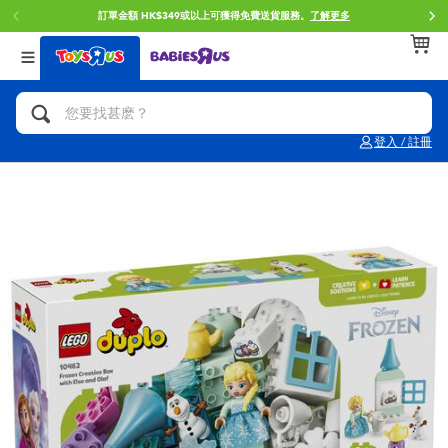
訂單金額 HK$349或以上可獲得免費送貨服務。
了解更多
返回
返回
返回
分類目錄
品牌
年齢
查看所有
人氣英雄,角色扮演,射擊玩具
Brunch Brother 早午餐兄弟
0~2歳
登入 / 註冊
單車,滑板車,騎乘車
Toy Story反斗奇兵
3~4歳
拼砌組合及樂高LEGO
Spider-Man蜘蛛俠
5~7歳
玩具車,貨車,火車及遙控系列
Mini Brands
8~11歳
手工藝,文具,蠟筆,泥膠,畫板
Play-Doh培樂多
12~14歳
娃娃, 芭比,收藏公仔
Pokemon寶可夢
14歳以上