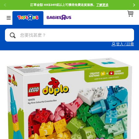
HK$349或以上可獲得免費送貨服務。
了解更多
門店自取
返回
返回
返回
分類目錄
品牌
年齢
查看所有
人氣英雄,角色扮演,射擊玩具
Brunch Brother 早午餐兄弟
0~2歳
登入 / 註冊
單車,滑板車,騎乘車
Toy Story反斗奇兵
3~4歳
拼砌組合及樂高LEGO
Spider-Man蜘蛛俠
5~7歳
玩具車,貨車,火車及遙控系列
Mini Brands
8~11歳
手工藝,文具,蠟筆,泥膠,畫板
Play-Doh培樂多
12~14歳
娃娃, 芭比,收藏公仔
Pokemon寶可夢
14歳以上