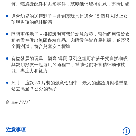
飾、螺旋槳配件和弧形零件，鼓勵他們發揮創意，盡情拼砌
適合幼兒的送禮點子－此創意玩具是適合 18 個月大以上女
孩與男孩的絕佳贈禮
隨附更多點子－拼砌說明可帶給幼兒啟發，讓他們用這款盒
組的零件做出無限多種作品。內附零件皆容易抓握，並經過
全面測試，符合兒童安全標準
有益發展的玩具－樂高 得寶 系列盒組可在孩子獨自拼砌或
與親朋好友一起遊玩的過程中，幫助他們培養精細動作技
能、專注力和毅力
尺寸－這款 80 片裝的創意盒組中，最大的建議拼砌模型是
站立高逾 9 公分的鴨子
商品# 79771
注意事項