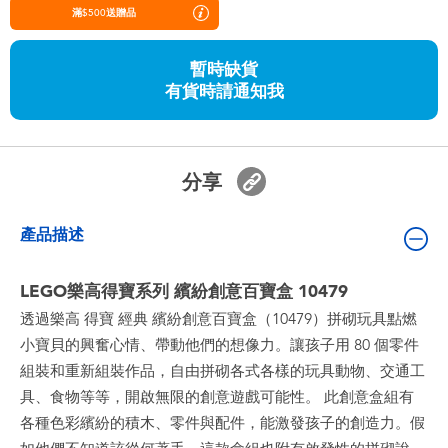
嬰兒及學前玩具
滿$500送贈品
暫時缺貨
任天堂 Switch
有貨時請通知我
電池
分享
盲盒
產品描述
人氣角色
LEGO樂高得寶系列 繽紛創意百寶盒 10479
生活精品
透過樂高 得寶 經典 繽紛創意百寶盒（10479）拼砌玩具點燃
小寶貝的興奮心情、帶動他們的想像力。讓孩子用 80 個零件
組裝和重新組裝作品，自由拼砌各式各樣的玩具動物、交通工
具、食物等等，開啟無限的創意遊戲可能性。 此創意盒組有
各種色彩繽紛的積木、零件與配件，能激發孩子的創造力。假