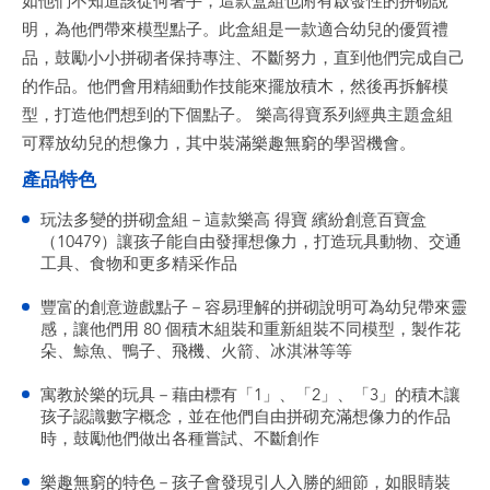
如他們不知道該從何著手，這款盒組也附有啟發性的拼砌說
明，為他們帶來模型點子。此盒組是一款適合幼兒的優質禮
品，鼓勵小小拼砌者保持專注、不斷努力，直到他們完成自己
的作品。他們會用精細動作技能來擺放積木，然後再拆解模
型，打造他們想到的下個點子。 樂高得寶系列經典主題盒組
可釋放幼兒的想像力，其中裝滿樂趣無窮的學習機會。
產品特色
玩法多變的拼砌盒組－這款樂高 得寶 繽紛創意百寶盒
（10479）讓孩子能自由發揮想像力，打造玩具動物、交通
工具、食物和更多精采作品
豐富的創意遊戲點子－容易理解的拼砌說明可為幼兒帶來靈
感，讓他們用 80 個積木組裝和重新組裝不同模型，製作花
朵、鯨魚、鴨子、飛機、火箭、冰淇淋等等
寓教於樂的玩具－藉由標有「1」、「2」、「3」的積木讓
孩子認識數字概念，並在他們自由拼砌充滿想像力的作品
時，鼓勵他們做出各種嘗試、不斷創作
樂趣無窮的特色－孩子會發現引人入勝的細節，如眼睛裝