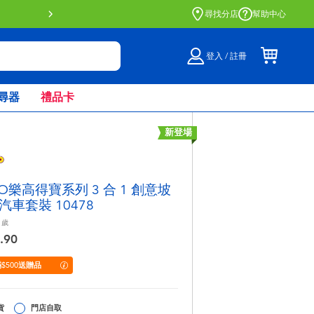
門店自取服務 網上購買並在店內
尋找分店
幫助中心
登入 / 註冊
尋器
禮品卡
新登場
GO樂高得寶系列 3 合 1 創意坡
汽車套裝 10478
歲
.90
$500送贈品
貨
門店自取