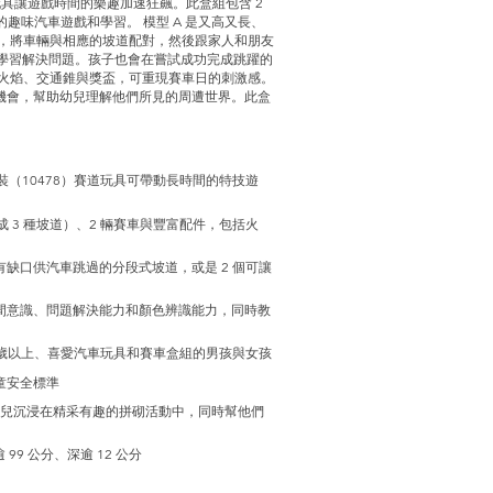
拼砌玩具讓遊戲時間的樂趣加速狂飆。此盒組包含 2
趣味汽車遊戲和學習。 模型 A 是又高又長、
顏色，將車輛與相應的坡道配對，然後跟家人和朋友
中學習解決問題。孩子也會在嘗試成功完成跳躍的
括火焰、交通錐與獎盃，可重現賽車日的刺激感。
機會，幫助幼兒理解他們所見的周遭世界。此盒
裝（10478）賽道玩具可帶動長時間的特技遊
砌成 3 種坡道）、2 輛賽車與豐富配件，包括火
缺口供汽車跳過的分段式坡道，或是 2 個可讓
間意識、問題解決能力和顏色辨識能力，同時教
 歲以上、喜愛汽車玩具和賽車盒組的男孩與女孩
童安全標準
幼兒沉浸在精采有趣的拼砌活動中，同時幫他們
99 公分、深逾 12 公分