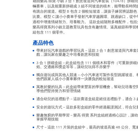
藉由樂高 得寶 小鎮 3 合 1 創意坡道與汽車套裝（10478）
輛賽車，以及能重新拼砌成 3 組不同坡道的積木，能帶動長時間的
有跳台的坡道。模型 B 包含 2 個較短坡道，讓孩子練習辨認
比賽。模型 C 讓小小賽車手發射汽車穿越圓環、跳過缺口，從
過程中增進情緒智力、培養毅力。 這款盒組隨附多種配件，包
樂高得寶系列小鎮主題教育玩具包含有趣情境、逼真細節和學習
組包含 111 個零件。
產品特色
帶來好玩汽車遊戲的學習玩具－這款 3 合 1 創意坡道與汽車套
戲，讓玩家在樂趣之中培養創意和技能
3 合 1 拼砌盒組－此盒組包含 111 個積木和零件（可重新拼
焰、交通錐和獎盃等等，讓幼兒玩得不亦樂乎
獨自遊玩或與其他人競速－小小汽車迷可製作長型跳躍坡道、有
他們跟家人或小小賽車夥伴一決勝負的較短坡道
寓教於樂的玩具－此盒組帶來豐富的學習機會，幫幼兒培養空
導他們堅持努力和管理情緒
適合幼兒的送禮點子－這款賽道盒組是絕佳送禮點子，適合 3
安全的遊玩方式－這款多彩盒組的零件經過嚴謹測試，符合兒
樂趣無窮的早期學習－樂高 得寶 系列盒組經過精心設計，讓
掌握早期技能
尺寸－這款 111 片裝的盒組中，最高的坡道高逾 48 公分、寬逾 