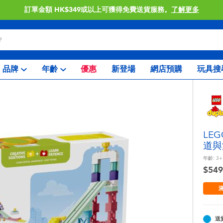
訂單金額 HK$349或以上可獲得免費送貨服務。
了解更多
品牌
年齡
優惠
新登場
網店預購
玩具搜
LE
道與
年齡:
3+
$549
滿
送