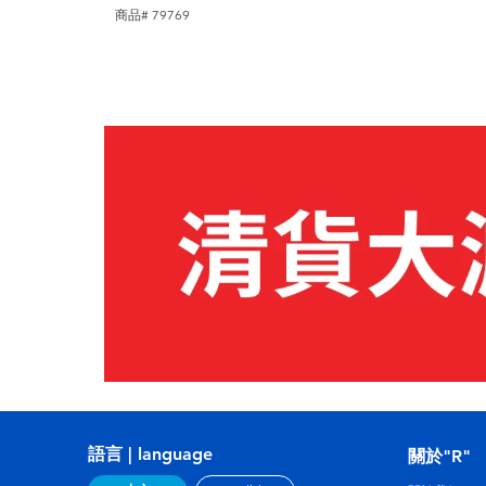
商品# 79769
語言 | language
關於"R"