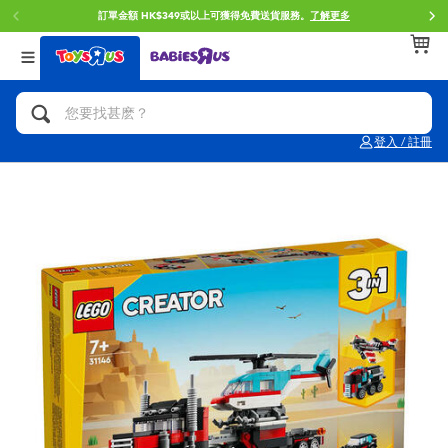
訂單金額 HK$349或以上可獲得免費送貨服務。
了解更多
返回
返回
返回
分類目錄
品牌
年齢
查看所有
人氣英雄,角色扮演,射擊玩具
Brunch Brother 早午餐兄弟
0~2歳
登入 / 註冊
單車,滑板車,騎乘車
Toy Story反斗奇兵
3~4歳
拼砌組合及樂高LEGO
Spider-Man蜘蛛俠
5~7歳
玩具車,貨車,火車及遙控系列
Mini Brands
8~11歳
手工藝,文具,蠟筆,泥膠,畫板
Play-Doh培樂多
12~14歳
娃娃, 芭比,收藏公仔
Pokemon寶可夢
14歳以上