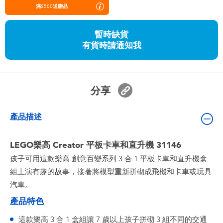
嬰兒及學前玩具
滿$500送贈品
暫時缺貨
任天堂 Switch
有貨時請通知我
電池
分享
盲盒
產品描述
人氣角色
LEGO樂高 Creator 平板卡車和直升機 31146
生活精品
孩子可用這款樂高 創意百變系列 3 合 1 平板卡車和直升機盒
組上演有趣的故事，接著將模型重新拼砌成飛機和卡車或玩具
汽車。
產品特色
這款樂高 3 合 1 盒組讓 7 歲以上孩子拼砌 3 組不同的交通