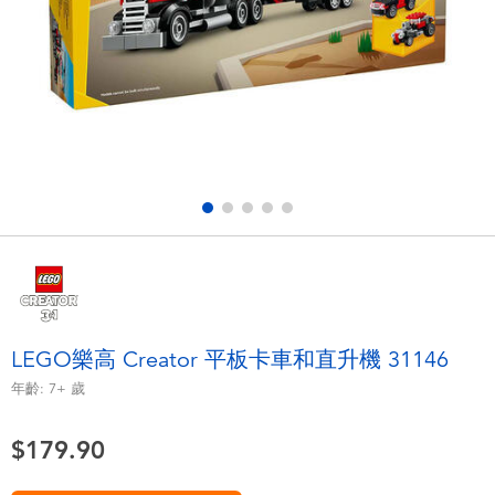
電子玩具
playpop
遊戲及拼圖系列
LEGO樂高
益智學習玩具
LeapFrog跳跳蛙
戶外及運動用品
Fuggler
派對用品
Tomica多美
角色扮演及造型系列
Globber高樂寶
LEGO樂高 Creator 平板卡車和直升機 31146
毛毛公仔玩具
年齡:
7+
歲
$179.90
夏日用品