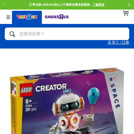
訂單金額 HK$349或以上可獲得免費送貨服務。
了解更多
返回
返回
返回
分類目錄
品牌
年齢
查看所有
人氣英雄,角色扮演,射擊玩具
Brunch Brother 早午餐兄弟
0~2歳
登入 / 註冊
單車,滑板車,騎乘車
Toy Story反斗奇兵
3~4歳
拼砌組合及樂高LEGO
Spider-Man蜘蛛俠
5~7歳
玩具車,貨車,火車及遙控系列
Mini Brands
8~11歳
手工藝,文具,蠟筆,泥膠,畫板
Play-Doh培樂多
12~14歳
娃娃, 芭比,收藏公仔
Pokemon寶可夢
14歳以上