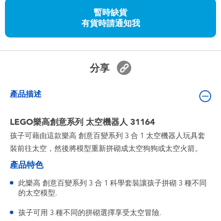
嬰兒及學前玩具
暫時缺貨
有貨時請通知我
任天堂 Switch
電池
分享
盲盒
產品描述
人氣角色
LEGO樂高創意系列 太空機器人 31164
孩子可藉由這款樂高 創意百變系列 3 合 1 太空機器人玩具套
生活精品
裝前往太空，然後將模型重新拼砌成太空狗狗或太空火箭。
產品特色
此樂高 創意百變系列 3 合 1 科學套裝讓孩子拼砌 3 種不同
的太空模型.
孩子可用 3 種不同的拼砌選擇享受太空冒險.