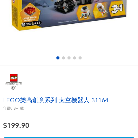
電子玩具
playpop
遊戲及拼圖系列
LEGO樂高
益智學習玩具
LeapFrog跳跳蛙
戶外及運動用品
Fuggler
派對用品
Tomica多美
角色扮演及造型系列
Globber高樂寶
LEGO樂高創意系列 太空機器人 31164
毛毛公仔玩具
年齡:
8+
歲
$199.90
夏日用品