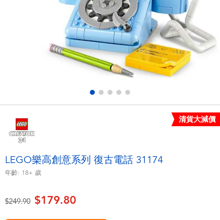
電子玩具
playpop
遊戲及拼圖系列
LEGO樂高
益智學習玩具
LeapFrog跳跳蛙
戶外及運動用品
Fuggler
派對用品
Tomica多美
清貨大減價
角色扮演及造型系列
Globber高樂寶
LEGO樂高創意系列 復古電話 31174
毛毛公仔玩具
年齡:
18+
歲
$179.80
夏日用品
價格從
至
$249.90