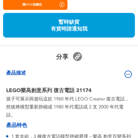
嬰兒及學前玩具
滿$500送贈品
暫時缺貨
任天堂 Switch
有貨時請通知我
電池
分享
盲盒
產品描述
人氣角色
LEGO樂高創意系列 復古電話 31174
生活精品
孩子可展示與遊玩這款 1960 年代 LEGO Creator 復古電話，
然後將模型重新拼砌成 1980 年代電話或 2 支 2000 年代電
話。
產品特色
1 套盒組，3 種復古電話模型拼砌選擇－樂高 創意百變系列