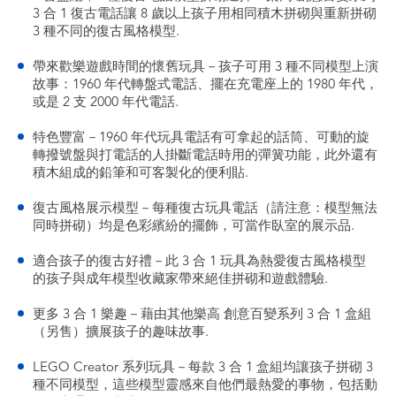
3 合 1 復古電話讓 8 歲以上孩子用相同積木拼砌與重新拼砌
3 種不同的復古風格模型.
帶來歡樂遊戲時間的懷舊玩具－孩子可用 3 種不同模型上演
故事：1960 年代轉盤式電話、擺在充電座上的 1980 年代，
或是 2 支 2000 年代電話.
特色豐富－1960 年代玩具電話有可拿起的話筒、可動的旋
轉撥號盤與打電話的人掛斷電話時用的彈簧功能，此外還有
積木組成的鉛筆和可客製化的便利貼.
復古風格展示模型－每種復古玩具電話（請注意：模型無法
同時拼砌）均是色彩繽紛的擺飾，可當作臥室的展示品.
適合孩子的復古好禮－此 3 合 1 玩具為熱愛復古風格模型
的孩子與成年模型收藏家帶來絕佳拼砌和遊戲體驗.
更多 3 合 1 樂趣－藉由其他樂高 創意百變系列 3 合 1 盒組
（另售）擴展孩子的趣味故事.
LEGO Creator 系列玩具－每款 3 合 1 盒組均讓孩子拼砌 3
種不同模型，這些模型靈感來自他們最熱愛的事物，包括動