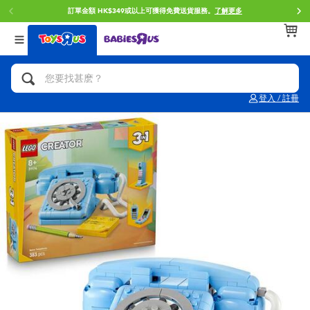
訂單金額 HK$349或以上可獲得免費送貨服務。
了解更多
返回
返回
返回
分類目錄
品牌
年齢
查看所有
人氣英雄,角色扮演,射擊玩具
Brunch Brother 早午餐兄弟
0~2歳
登入 / 註冊
單車,滑板車,騎乘車
Toy Story反斗奇兵
3~4歳
拼砌組合及樂高LEGO
Spider-Man蜘蛛俠
5~7歳
玩具車,貨車,火車及遙控系列
Mini Brands
8~11歳
手工藝,文具,蠟筆,泥膠,畫板
Play-Doh培樂多
12~14歳
娃娃, 芭比,收藏公仔
Pokemon寶可夢
14歳以上