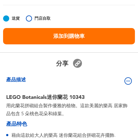
嬰兒及學前玩具
送貨
門店自取
任天堂 Switch
添加到購物車
電池
盲盒
分享
人氣角色
產品描述
生活精品
LEGO Botanicals迷你蘭花 10343
用此蘭花拼砌組合製作優雅的植物。這款美麗的樂高 居家飾
品包含 5 朵桃色花朵和綠葉。
產品特色
藉由這款給大人的樂高 迷你蘭花組合拼砌花卉擺飾.