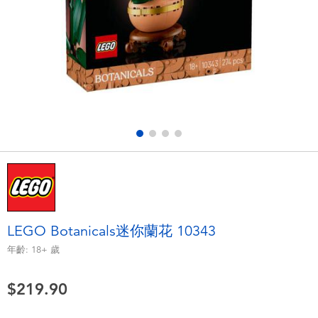
電子玩具
playpop
遊戲及拼圖系列
LEGO樂高
益智學習玩具
LeapFrog跳跳蛙
戶外及運動用品
Fuggler
派對用品
Tomica多美
角色扮演及造型系列
Globber高樂寶
LEGO Botanicals迷你蘭花 10343
毛毛公仔玩具
年齡:
18+
歲
$219.90
夏日用品