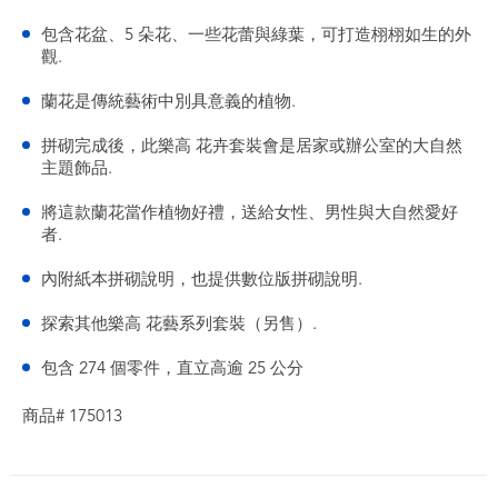
包含花盆、5 朵花、一些花蕾與綠葉，可打造栩栩如生的外
觀.
蘭花是傳統藝術中別具意義的植物.
拼砌完成後，此樂高 花卉套裝會是居家或辦公室的大自然
主題飾品.
將這款蘭花當作植物好禮，送給女性、男性與大自然愛好
者.
內附紙本拼砌說明，也提供數位版拼砌說明.
探索其他樂高 花藝系列套裝（另售）.
包含 274 個零件，直立高逾 25 公分
商品# 175013