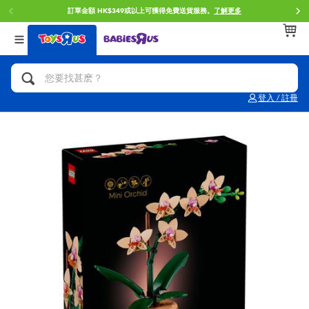
訂單金額 HK$349或以上可獲得免費送貨服務。
了解更多
返回
返回
返回
分類目錄
品牌
年齢
查看所有
人氣英雄,角色扮演,射擊玩具
Brunch Brother 早午餐兄弟
0~2歳
登入 / 註冊
單車,滑板車,騎乘車
Toy Story反斗奇兵
3~4歳
拼砌組合及樂高LEGO
Spider-Man蜘蛛俠
5~7歳
玩具車,貨車,火車及遙控系列
Mini Brands
8~11歳
手工藝,文具,蠟筆,泥膠,畫板
Play-Doh培樂多
12~14歳
娃娃, 芭比,收藏公仔
Pokemon寶可夢
14歳以上