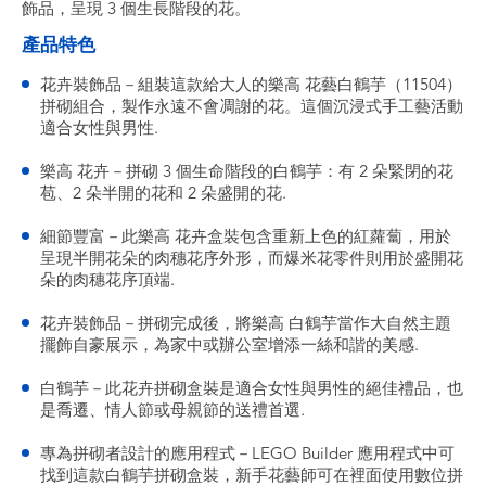
飾品，呈現 3 個生長階段的花。
產品特色
花卉裝飾品－組裝這款給大人的樂高 花藝白鶴芋（11504）
拼砌組合，製作永遠不會凋謝的花。這個沉浸式手工藝活動
適合女性與男性.
樂高 花卉－拼砌 3 個生命階段的白鶴芋：有 2 朵緊閉的花
苞、2 朵半開的花和 2 朵盛開的花.
細節豐富－此樂高 花卉盒裝包含重新上色的紅蘿蔔，用於
呈現半開花朵的肉穗花序外形，而爆米花零件則用於盛開花
朵的肉穗花序頂端.
花卉裝飾品－拼砌完成後，將樂高 白鶴芋當作大自然主題
擺飾自豪展示，為家中或辦公室增添一絲和諧的美感.
白鶴芋－此花卉拼砌盒裝是適合女性與男性的絕佳禮品，也
是喬遷、情人節或母親節的送禮首選.
專為拼砌者設計的應用程式－LEGO Builder 應用程式中可
找到這款白鶴芋拼砌盒裝，新手花藝師可在裡面使用數位拼