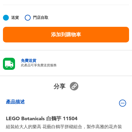
嬰兒及學前玩具
送貨
門店自取
任天堂 Switch
添加到購物車
電池
盲盒
免費送貨
此產品可享免費送貨服務
人氣角色
分享
生活精品
產品描述
LEGO Botanicals 白鶴芋 11504
組裝給大人的樂高 花藝白鶴芋拼砌組合，製作高雅的花卉裝