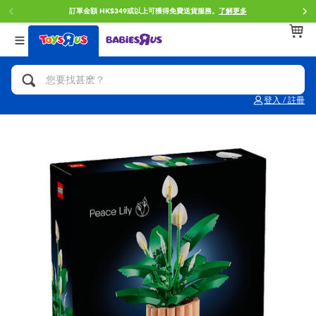
訂單金額 HK$349或以上可獲得免費送貨服務。
了解更多
返回
返回
返回
分類目錄
品牌
年齢
查看所有
人氣英雄,角色扮演,射擊玩具
Brunch Brother 早午餐兄弟
0~2歳
登入 / 註冊
單車,滑板車,騎乘車
Toy Story反斗奇兵
3~4歳
拼砌組合及樂高LEGO
Spider-Man蜘蛛俠
5~7歳
玩具車,貨車,火車及遙控系列
Mini Brands
8~11歳
手工藝,文具,蠟筆,泥膠,畫板
Play-Doh培樂多
12~14歳
娃娃, 芭比,收藏公仔
Pokemon寶可夢
14歳以上