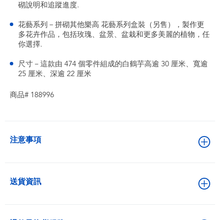
砌說明和追蹤進度.
花藝系列－拼砌其他樂高 花藝系列盒裝（另售），製作更
多花卉作品，包括玫瑰、盆景、盆栽和更多美麗的植物，任
你選擇.
尺寸－這款由 474 個零件組成的白鶴芋高逾 30 厘米、寬逾
25 厘米、深逾 22 厘米
商品# 188996
注意事項
送貨資訊