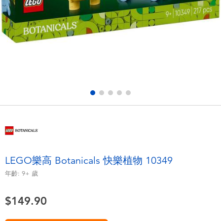
電子玩具
playpop
遊戲及拼圖系列
LEGO樂高
益智學習玩具
LeapFrog跳跳蛙
戶外及運動用品
Fuggler
派對用品
Tomica多美
角色扮演及造型系列
Globber高樂寶
LEGO樂高 Botanicals 快樂植物 10349
毛毛公仔玩具
年齡:
9+
歲
$149.90
夏日用品