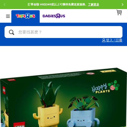
訂單金額 HK$349或以上可獲得免費送貨服務。
了解更多
返回
返回
返回
分類目錄
品牌
年齢
查看所有
人氣英雄,角色扮演,射擊玩具
Brunch Brother 早午餐兄弟
0~2歳
登入 / 註冊
單車,滑板車,騎乘車
Toy Story反斗奇兵
3~4歳
拼砌組合及樂高LEGO
Spider-Man蜘蛛俠
5~7歳
玩具車,貨車,火車及遙控系列
Mini Brands
8~11歳
手工藝,文具,蠟筆,泥膠,畫板
Play-Doh培樂多
12~14歳
娃娃, 芭比,收藏公仔
Pokemon寶可夢
14歳以上