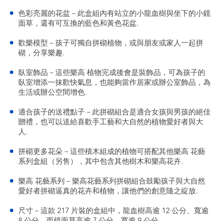
色彩亮麗的花盆－此盒組內有站立的小龍血樹與坐下的小鏡
面草，還有可互換的藍色和黃色花盆.
歡樂模型－孩子可獨自拼砌植物，或與朋友或家人一起拼
砌，分享樂趣.
臥室飾品－這些樂高 植物完成後會是裝飾品，可為孩子的
臥室增添一抹歡快氣息，也能夠當作居家或辦公室飾品，為
生活或辦公空間增色.
適合孩子的送禮點子－此拼砌組合是適合女孩與男孩的絕佳
贈禮，也可以送給喜歡手工藝和大自然的植物愛好者與大
人.
拼砌更多花朵－這些積木組成的植物可搭配其他樂高 花藝
系列盒組（另售），其中包含其他樹木和樂高花卉.
樂高 花藝系列－樂高花藝系列拼砌組合鼓勵孩子與大自然
愛好者拼砌逼真的花卉和植物，讓他們的創意隨之綻放.
尺寸－這款 217 片裝的盒組中，龍血樹高逾 12 公分、寬逾
8 公分，而鏡面草高逾 7 公分、寬逾 9 公分