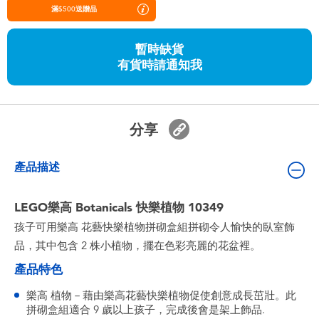
嬰兒及學前玩具
滿$500送贈品
暫時缺貨
任天堂 Switch
有貨時請通知我
電池
分享
盲盒
產品描述
人氣角色
LEGO樂高 Botanicals 快樂植物 10349
生活精品
孩子可用樂高 花藝快樂植物拼砌盒組拼砌令人愉快的臥室飾
品，其中包含 2 株小植物，擺在色彩亮麗的花盆裡。
產品特色
樂高 植物－藉由樂高花藝快樂植物促使創意成長茁壯。此
拼砌盒組適合 9 歲以上孩子，完成後會是架上飾品.