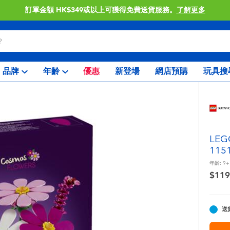
訂單金額 HK$349或以上可獲得免費送貨服務。
了解更多
品牌
年齡
優惠
新登場
網店預購
玩具搜
LE
115
年齡:
9+
$119
送