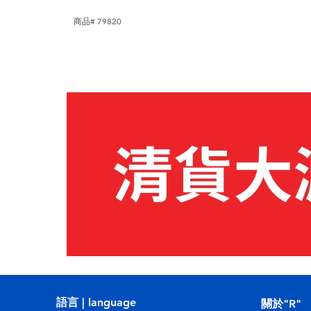
商品# 79820
語言 | language
關於"R"