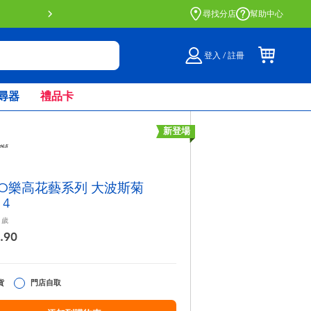
門店自取服務 網上購買並在店內
尋找分店
幫助中心
登入 / 註冊
尋器
禮品卡
新登場
GO樂高花藝系列 大波斯菊
14
歲
.90
貨
門店自取