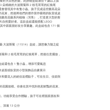
培養對大自然的愛。此拼砌盒組適合 9 歲以上孩
 朵精緻的大波斯菊和 2 枝毛茸茸的紅狼尾
還會發現其中有隻小蟲。孩子完成這些樂高花朵
的花束，然後將他們的傑作當作吸睛的臥室或桌
他樂高花藝系列植物（另售），打造更大型的客
自然愛好者。這款盒組還能搭配 LEGO
在其中跟親朋好友分享樂趣。此盒組包含 171 個
藝 大波斯菊（11514）盒組，讓想像力隨之綻
斯菊和 2 枝毛茸茸的紅狼尾草，然後任意擺放，
組還包含 1 隻小蟲，增添可愛氣息
作桌面或臥室的小型裝飾品自豪展示
年和愛花人的絕佳送禮點子，可在生日、佳節與
你的花園規模。你會在其中找到色彩鮮豔的花束、
一起拼砌」功能享受合作體驗，孩子可在裡面跟朋友和
、深逾 13 公分