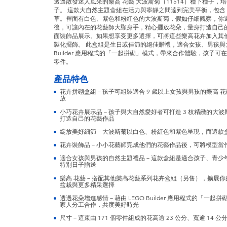
透過散發迷人風采的樂高 花藝 大波斯菊（11514）種下種子，
子。 這款大自然主題盒組在活力與寧靜之間達到完美平衡，包含 3
草。裡面有白色、紫色和粉紅色的大波斯菊，假如仔細觀察，你
後，可讓內在的花藝師大顯身手，精心擺放花朵，量身打造自己
面裝飾品展示。如果想享受更多選擇，可將這些樂高花卉加入其
製化擺飾。 此盒組是生日或佳節的絕佳贈禮，適合女孩、男孩與大
Builder 應用程式的「一起拼砌」模式，帶來合作體驗，孩子可
零件。
產品特色
花卉拼砌盒組－孩子可組裝適合 9 歲以上女孩與男孩的樂高 花
放
小巧花卉展示品－孩子與大自然愛好者可打造 3 枝精緻的大波
打造自己的花藝作品
綻放美好細節－大波斯菊以白色、粉紅色和紫色呈現，而這款盒
花卉裝飾品－小小花藝師完成他們的花藝作品後，可將模型當
適合女孩與男孩的自然主題禮品－這款盒組是適合孩子、青少
特別日子贈送
樂高 花藝－搭配其他樂高花藝系列花卉盒組（另售），擴展
盆栽與更多精采選擇
透過花朵增進感情－藉由 LEGO Builder 應用程式的「
家人分工合作，共度美好時光
尺寸－這束由 171 個零件組成的花高逾 23 公分、寬逾 14 公分