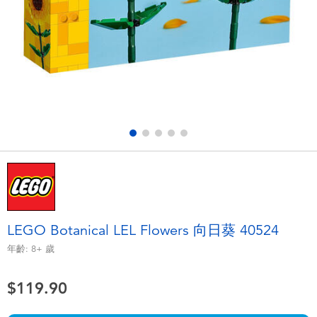
電子玩具
playpop
遊戲及拼圖系列
LEGO樂高
益智學習玩具
LeapFrog跳跳蛙
戶外及運動用品
Fuggler
派對用品
Tomica多美
角色扮演及造型系列
Globber高樂寶
LEGO Botanical LEL Flowers 向日葵 40524
毛毛公仔玩具
年齡:
8+
歲
$119.90
夏日用品