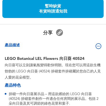
嬰兒及學前玩具
暫時缺貨
有貨時請通知我
任天堂 Switch
電池
分享
盲盒
產品描述
人氣角色
LEGO Botanical LEL Flowers 向日葵 40524
向日葵可以立刻讓氣氛變得歡快明朗。現在您可以用這款生機
生活精品
勃勃的 LEGO 向日葵 (40524) 拚砌套件拚砌屬於您自己的人見
人愛的花朵模型。
產品特色
拚砌一件向日葵展示品 – 用這款繽紛的 LEGO 向日葵
(40524) 拚砌套件創作一件適合任何房間的展示品。包括 2
朵向日葵及其可調節的綠色花莖和葉子.