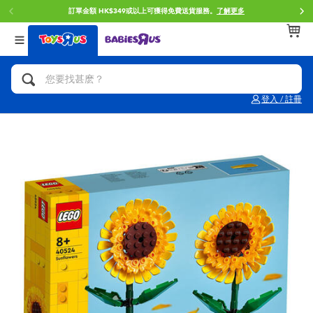
訂單金額 HK$349或以上可獲得免費送貨服務。
了解更多
返回
返回
返回
分類目錄
品牌
年齢
查看所有
人氣英雄,角色扮演,射擊玩具
Brunch Brother 早午餐兄弟
0~2歳
登入 / 註冊
單車,滑板車,騎乘車
Toy Story反斗奇兵
3~4歳
拼砌組合及樂高LEGO
Spider-Man蜘蛛俠
5~7歳
玩具車,貨車,火車及遙控系列
Mini Brands
8~11歳
手工藝,文具,蠟筆,泥膠,畫板
Play-Doh培樂多
12~14歳
娃娃, 芭比,收藏公仔
Pokemon寶可夢
14歳以上