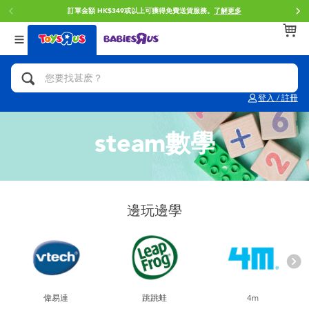
訂單金額 HK$349或以上可獲得免費送貨服務。
了解更多
返回
返回
返回
分類目錄
品牌
年齢
查看所有
人氣英雄,角色扮演,射擊玩具
Brunch Brother 早午餐兄弟
0~2歳
登入 / 註冊
單車,滑板車,騎乘車
Toy Story反斗奇兵
3~4歳
steam數學
拼砌組合及樂高LEGO
Spider-Man蜘蛛俠
5~7歳
玩具車,貨車,火車及遙控系列
Mini Brands
8~11歳
邊玩邊學
手工藝,文具,蠟筆,泥膠,畫板
Play-Doh培樂多
12~14歳
娃娃, 芭比,收藏公仔
Pokemon寶可夢
14歳以上
偉易達
跳跳蛙
4m