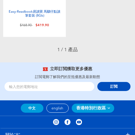
嬰兒及學前玩具
Easy-Readbook易讀寶 馬騮仔點讀
筆套裝 (8Gb)
任天堂 Switch
價格從
至
$468.90
$419.90
電池
1 / 1 產品
盲盒
立即訂閲獲取更多優惠
人氣角色
訂閲電郵了解我們的至抵優惠及最新動態
訂閲
生活精品
香港特別行政區
中文
english
關於"R"