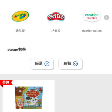
電子玩具
playpop
遊戲及拼圖系列
LEGO樂高
益智學習玩具
LeapFrog跳跳蛙
繪兒樂
培樂多
creation nation
戶外及運動用品
Fuggler
steam數學
派對用品
Tomica多美
篩選
種類
角色扮演及造型系列
Globber高樂寶
特價
毛毛公仔玩具
夏日用品