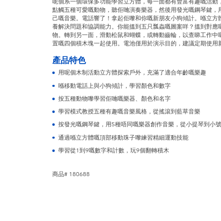
呢個系一個環保多功能學習立方體，每一面都有豐富有趣嘅活動
點觸五種可愛嘅動物，聽佢哋演奏樂器，然後用發光嘅鋼琴鍵，
己嘅音樂。電話響了！拿起佢嚟和你嘅新朋友小狗傾計。喺立方
養解決問題和協調能力。你能搵到五只瓢蟲嘅圖案咩？搵到對應
物。轉到另一面，滑動松鼠和蝴蝶，或轉動齒輪，以查睇工作中
置嘅四個積木塊一起使用。電池僅用於演示目的，建議定期使用
產品特色
用呢個木制活動立方體探索戶外，充滿了適合年齡嘅樂趣
喺移動電話上與小狗傾計，學習顏色和數字
按五種動物嚟學習佢哋嘅樂器、顏色和名字
學習模式教授五種有趣嘅音樂風格，從搖滾到藍草音樂
按發光嘅鋼琴鍵，用5種唔同嘅樂器創作音樂，從小提琴到小
通過喺立方體嘅頂部移動珠子嚟練習精細運動技能
學習從1到9嘅數字和計數，玩9個翻轉積木
商品# 180688