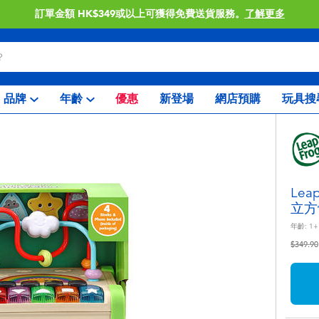
訂單金額 HK$349或以上可獲得免費送貨服務。
了解更多
品牌
年齡
優惠
新登場
網店預購
玩具搜
Le
立方
年齡:
1+
價格從
$349.90