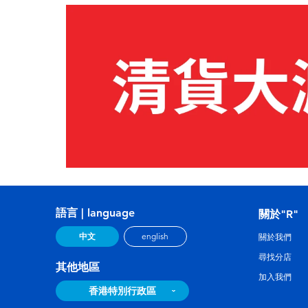
語言 | language
關於"R"
中文
english
關於我們
尋找分店
其他地區
加入我們
香港特別行政區