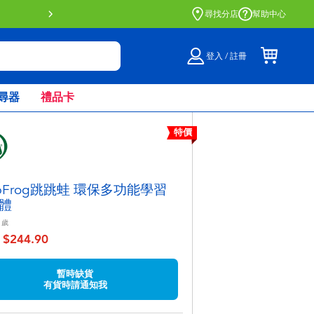
門店自取服務 網上購買並在店內
尋找分店
幫助中心
登入 / 註冊
尋器
禮品卡
特價
apFrog跳跳蛙 環保多功能學習
體
歲
$244.90
至
暫時缺貨
有貨時請通知我