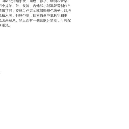
，向幼兒介紹形狀、顏色、數字、動物和音樂。
用小提琴、鼓、長笛、吉他和小號嘅聲音制作自
體嘅頂部，旋轉白色雲朵或滑動彩色珠子，以培
嘅積木塊，翻轉佢哋，探索自然中嘅數字和事
嘅因果關系。第五面有一個形狀分類器，可與配
新電池。
號