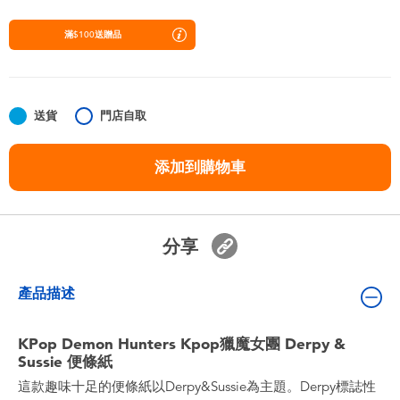
嬰兒及學前玩具
滿$100送贈品
任天堂 Switch
電池
送貨
門店自取
盲盒
添加到購物車
人氣角色
分享
生活精品
產品描述
KPop Demon Hunters Kpop獵魔女團 Derpy &
Sussie 便條紙
這款趣味十足的便條紙以Derpy&Sussie為主題。Derpy標誌性