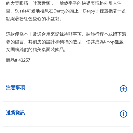
的大黃眼睛、吐著舌頭，一臉傻乎乎的快樂表情格外引人注
目。Sussie可愛地棲息在Derpy的頭上，Derpy手裡還抱著一盆
點綴著粉紅色愛心的小盆栽。
這款便條本非常適合用來記錄待辦事項、裝飾行程本或留下溫
馨的留言。其俏皮的設計和獨特的造型，使其成為Kpop獵魔
女團粉絲們的精美桌面裝飾品。
商品# 43257
注意事項
送貨資訊