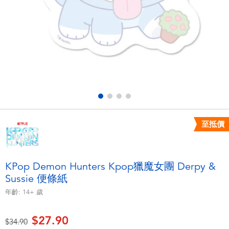
電子玩具
playpop
遊戲及拼圖系列
LEGO樂高
益智學習玩具
LeapFrog跳跳蛙
戶外及運動用品
Fuggler
派對用品
Tomica多美
至抵價
角色扮演及造型系列
Globber高樂寶
KPop Demon Hunters Kpop獵魔女團 Derpy &
Sussie 便條紙
毛毛公仔玩具
年齡:
14+
歲
夏日用品
$27.90
價格從
至
$34.90