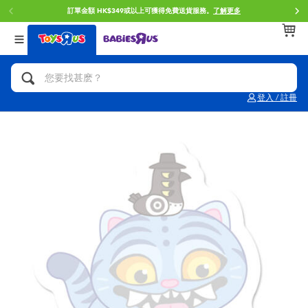
訂單金額 HK$349或以上可獲得免費送貨服務。
了解更多
返回
返回
返回
分類目錄
品牌
年齢
查看所有
人氣英雄,角色扮演,射擊玩具
Brunch Brother 早午餐兄弟
0~2歳
登入 / 註冊
單車,滑板車,騎乘車
Toy Story反斗奇兵
3~4歳
拼砌組合及樂高LEGO
Spider-Man蜘蛛俠
5~7歳
玩具車,貨車,火車及遙控系列
Mini Brands
8~11歳
手工藝,文具,蠟筆,泥膠,畫板
Play-Doh培樂多
12~14歳
娃娃, 芭比,收藏公仔
Pokemon寶可夢
14歳以上