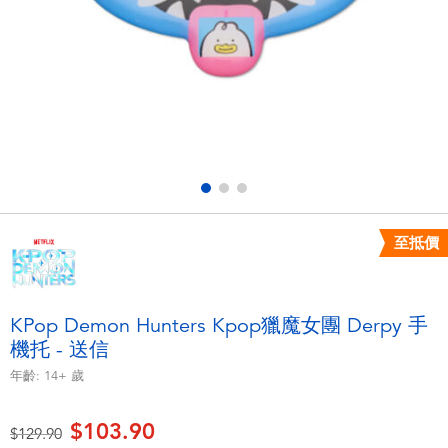
電子玩具
playpop
遊戲及拼圖系列
LEGO樂高
益智學習玩具
LeapFrog跳跳蛙
戶外及運動用品
Fuggler
派對用品
Tomica多美
至抵價
角色扮演及造型系列
Globber高樂寶
KPop Demon Hunters Kpop獵魔女團 Derpy 手
機托 - 送信
毛毛公仔玩具
年齡:
14+
歲
夏日用品
$103.90
價格從
至
$129.90