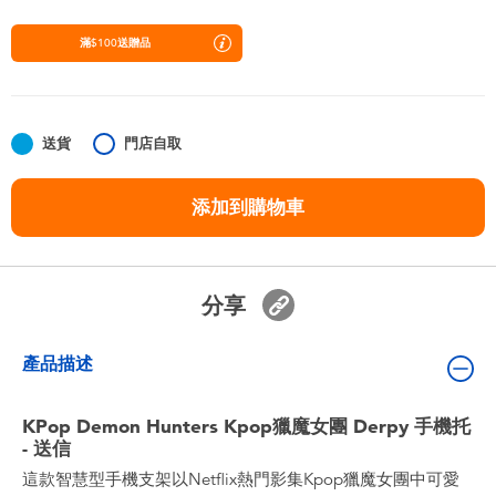
嬰兒及學前玩具
滿$100送贈品
任天堂 Switch
電池
送貨
門店自取
盲盒
添加到購物車
人氣角色
分享
生活精品
產品描述
KPop Demon Hunters Kpop獵魔女團 Derpy 手機托
- 送信
這款智慧型手機支架以Netflix熱門影集Kpop獵魔女團中可愛