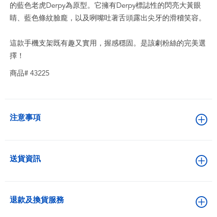
的藍色老虎Derpy為原型。它擁有Derpy標誌性的閃亮大黃眼
睛、藍色條紋臉龐，以及咧嘴吐著舌頭露出尖牙的滑稽笑容。
這款手機支架既有趣又實用，握感穩固。是該劇粉絲的完美選
擇！
商品# 43225
注意事項
送貨資訊
退款及換貨服務