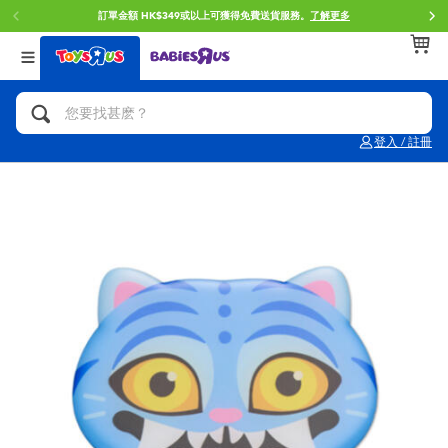
門店自取服務 網上購買並在店內取貨。
了解更多
返回
返回
返回
分類目錄
品牌
年齢
查看所有
人氣英雄,角色扮演,射擊玩具
Brunch Brother 早午餐兄弟
0~2歳
登入 / 註冊
單車,滑板車,騎乘車
Toy Story反斗奇兵
3~4歳
拼砌組合及樂高LEGO
Spider-Man蜘蛛俠
5~7歳
玩具車,貨車,火車及遙控系列
Mini Brands
8~11歳
手工藝,文具,蠟筆,泥膠,畫板
Play-Doh培樂多
12~14歳
娃娃, 芭比,收藏公仔
Pokemon寶可夢
14歳以上