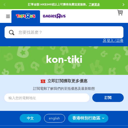
訂單金額 HK$349或以上可獲得免費送貨服務。
了解更多
返回
返回
返回
分類目錄
品牌
年齢
查看所有
人氣英雄,角色扮演,射擊玩具
Brunch Brother 早午餐兄弟
0~2歳
登入 / 註冊
單車,滑板車,騎乘車
Toy Story反斗奇兵
3~4歳
kon-tiki
拼砌組合及樂高LEGO
Spider-Man蜘蛛俠
5~7歳
玩具車,貨車,火車及遙控系列
Mini Brands
8~11歳
立即訂閲獲取更多優惠
訂閲電郵了解我們的至抵優惠及最新動態
手工藝,文具,蠟筆,泥膠,畫板
Play-Doh培樂多
12~14歳
訂閲
娃娃, 芭比,收藏公仔
Pokemon寶可夢
14歳以上
香港特別行政區
中文
english