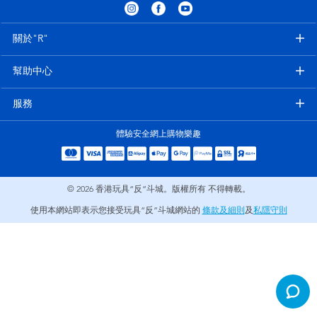
電子玩具
playpop
關於"R"
遊戲及拼圖系列
LEGO樂高
幫助中心
益智學習玩具
LeapFrog跳跳蛙
服務
戶外及運動用品
Fuggler
體驗安全網上購物樂趣
派對用品
Tomica多美
© 2026
香港玩具“反”斗城。版權所有 不得轉載。
角色扮演及造型系列
Globber高樂寶
使用本網站即表示您接受玩具“反”斗城網站的
條款及細則
及
私隱守則
毛毛公仔玩具
夏日用品