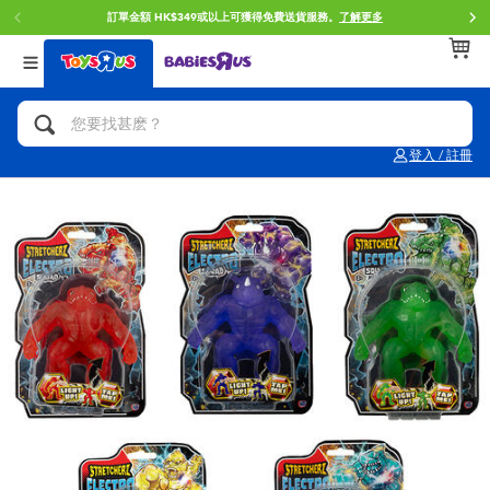
訂單金額 HK$349或以上可獲得免費送貨服務。
了解更多
返回
返回
返回
分類目錄
品牌
年齢
查看所有
人氣英雄,角色扮演,射擊玩具
Brunch Brother 早午餐兄弟
0~2歳
登入 / 註冊
單車,滑板車,騎乘車
Toy Story反斗奇兵
3~4歳
拼砌組合及樂高LEGO
Spider-Man蜘蛛俠
5~7歳
玩具車,貨車,火車及遙控系列
Mini Brands
8~11歳
手工藝,文具,蠟筆,泥膠,畫板
Play-Doh培樂多
12~14歳
娃娃, 芭比,收藏公仔
Pokemon寶可夢
14歳以上