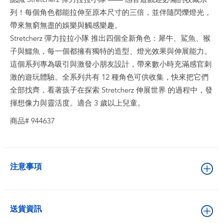
列！每個角色都能拉伸至原本尺寸的三倍，並伴隨閃爍燈光，
帶來無窮無盡的娛樂與觸感樂趣。
Stretcherz 彈力拉拉小隊 推出四個全新角色：犀牛、鯊魚、猴
子與鱷魚，每一個都擁有獨特的造型、燈光效果與伸展能力。
這個系列專為吸引與激發小朋友設計，帶來數小時充滿感官刺
激的遊玩體驗。全系列共有 12 種角色可供收集，快來把它們
全部找齊，看著孩子在探索 Stretcherz 伸展世界 的過程中，發
揮想像力與靈活度。適合 3 歲以上兒童。
商品# 944637
注意事項
送貨資訊