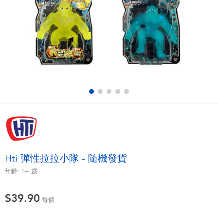
電子玩具
playpop
遊戲及拼圖系列
LEGO樂高
益智學習玩具
LeapFrog跳跳蛙
戶外及運動用品
Fuggler
派對用品
Tomica多美
角色扮演及造型系列
Globber高樂寶
Hti 彈性拉拉小隊 - 隨機發貨
毛毛公仔玩具
年齡:
3+
歲
$39.90
夏日用品
每個