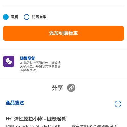
嬰兒及學前玩具
送貨
門店自取
任天堂 Switch
添加到購物車
電池
盲盒
隨機發貨
本產品包括不同顔色，款式或
人物角色。每個款式單獨發售
人氣角色
並隨機發貨。
生活精品
分享
產品描述
Hti 彈性拉拉小隊 - 隨機發貨
認識 Stretcherz 彈力拉拉小隊 —— 感官遊戲迷必備的收藏系