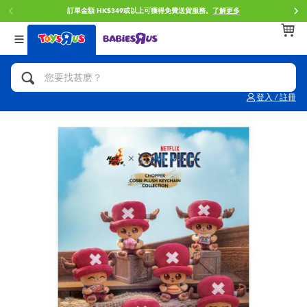
訂單金額 HK$349或以上可獲得免費送貨服務。
了解更多
返回
返回
返回
分類目錄
品牌
年齢
查看所有
人氣英雄,角色扮演,射擊玩具
Brunch Brother 早午餐兄弟
0~2歳
登入 / 註冊
單車,滑板車,騎乘車
Toy Story反斗奇兵
3~4歳
拼砌組合及樂高LEGO
Spider-Man蜘蛛俠
5~7歳
玩具車,貨車,火車及遙控系列
Mini Brands
8~11歳
手工藝,文具,蠟筆,泥膠,畫板
Play-Doh培樂多
12~14歳
娃娃, 芭比,收藏公仔
Pokemon寶可夢
14歳以上