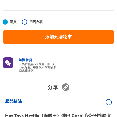
嬰兒及學前玩具
任天堂 Switch
送貨
門店自取
電池
添加到購物車
盲盒
隨機發貨
人氣角色
本產品包括不同顔色，款式或
人物角色。每個款式單獨發售
並隨機發貨。
生活精品
分享
產品描述
Hot Toys Netflix《海賊王》喬巴 Cosbi毛公仔掛飾 盲