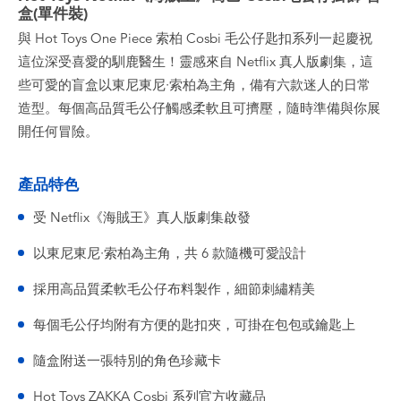
盒(單件裝)
與 Hot Toys One Piece 索柏 Cosbi 毛公仔匙扣系列一起慶祝
這位深受喜愛的馴鹿醫生！靈感來自 Netflix 真人版劇集，這
些可愛的盲盒以東尼東尼·索柏為主角，備有六款迷人的日常
造型。每個高品質毛公仔觸感柔軟且可擠壓，隨時準備與你展
開任何冒險。
產品特色
受 Netflix《海賊王》真人版劇集啟發
以東尼東尼·索柏為主角，共 6 款隨機可愛設計
採用高品質柔軟毛公仔布料製作，細節刺繡精美
每個毛公仔均附有方便的匙扣夾，可掛在包包或鑰匙上
隨盒附送一張特別的角色珍藏卡
Hot Toys ZAKKA Cosbi 系列官方收藏品