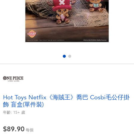
電子玩具
playpop
遊戲及拼圖系列
LEGO樂高
益智學習玩具
LeapFrog跳跳蛙
戶外及運動用品
Fuggler
派對用品
Tomica多美
角色扮演及造型系列
Globber高樂寶
Hot Toys Netflix《海賊王》喬巴 Cosbi毛公仔掛
飾 盲盒(單件裝)
毛毛公仔玩具
年齡:
15+
歲
夏日用品
$89.90
每個