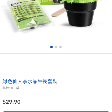
電子玩具
playpop
遊戲及拼圖系列
LEGO樂高
益智學習玩具
LeapFrog跳跳蛙
戶外及運動用品
Fuggler
派對用品
Tomica多美
角色扮演及造型系列
Globber高樂寶
緑色仙人掌水晶生長套裝
毛毛公仔玩具
年齡:
8+
歲
$29.90
夏日用品