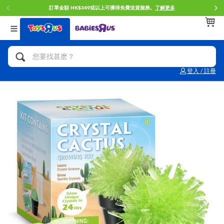
訂單金額 HK$349或以上可獲得免費送貨服務。
了解更多
返回
返回
返回
分類目錄
品牌
年齢
查看所有
人氣英雄,角色扮演,射擊玩具
Brunch Brother 早午餐兄弟
0~2歳
登入 / 註冊
單車,滑板車,騎乘車
Toy Story反斗奇兵
3~4歳
拼砌組合及樂高LEGO
Spider-Man蜘蛛俠
5~7歳
玩具車,貨車,火車及遙控系列
Mini Brands
8~11歳
手工藝,文具,蠟筆,泥膠,畫板
Play-Doh培樂多
12~14歳
娃娃, 芭比,收藏公仔
Pokemon寶可夢
14歳以上