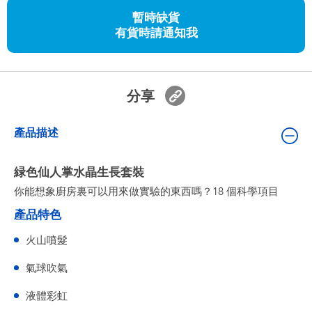
嬰兒及學前玩具
暫時缺貨
有貨時請通知我
任天堂 Switch
電池
分享
盲盒
產品描述
人氣角色
緑色仙人掌水晶生長套裝
你能想象廚房裏可以用來做實驗的東西嗎？18 個科學項目
生活精品
產品特色
火山噴髮
氣球吹氣
液體彩虹