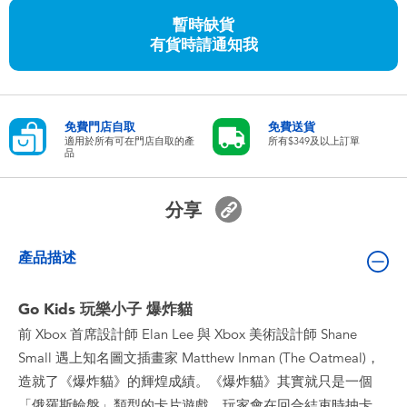
嬰兒及學前玩具
暫時缺貨
有貨時請通知我
任天堂 Switch
電池
免費門店自取
免費送貨
適用於所有可在門店自取的產
所有$349及以上訂單
品
盲盒
分享
人氣角色
產品描述
生活精品
Go Kids 玩樂小子 爆炸貓
前 Xbox 首席設計師 Elan Lee 與 Xbox 美術設計師 Shane
Small 遇上知名圖文插畫家 Matthew Inman (The Oatmeal)，
造就了《爆炸貓》的輝煌成績。《爆炸貓》其實就只是一個
「俄羅斯輪盤」類型的卡片遊戲，玩家會在回合結束時抽卡