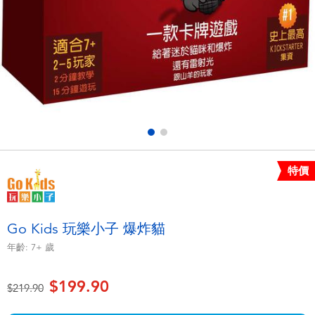
電子玩具
playpop
遊戲及拼圖系列
LEGO樂高
益智學習玩具
LeapFrog跳跳蛙
戶外及運動用品
Fuggler
派對用品
Tomica多美
特價
角色扮演及造型系列
Globber高樂寶
Go Kids 玩樂小子 爆炸貓
毛毛公仔玩具
年齡:
7+
歲
$199.90
夏日用品
價格從
至
$219.90