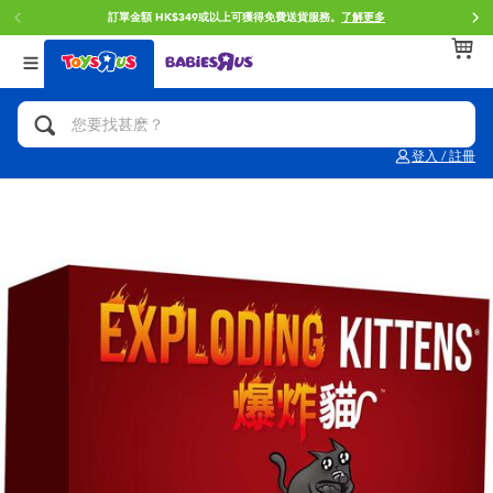
訂單金額 HK$349或以上可獲得免費送貨服務。
了解更多
返回
返回
返回
分類目錄
品牌
年齢
查看所有
人氣英雄,角色扮演,射擊玩具
Brunch Brother 早午餐兄弟
0~2歳
登入 / 註冊
單車,滑板車,騎乘車
Toy Story反斗奇兵
3~4歳
拼砌組合及樂高LEGO
Spider-Man蜘蛛俠
5~7歳
玩具車,貨車,火車及遙控系列
Mini Brands
8~11歳
手工藝,文具,蠟筆,泥膠,畫板
Play-Doh培樂多
12~14歳
娃娃, 芭比,收藏公仔
Pokemon寶可夢
14歳以上