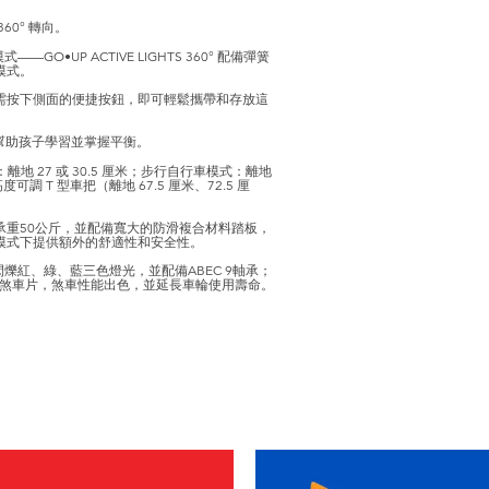
0° 轉向。
•UP ACTIVE LIGHTS 360° 配備彈簧
模式。
需按下側面的便捷按鈕，即可輕鬆攜帶和存放這
。
，幫助孩子學習並掌握平衡。
地 27 或 30.5 厘米；步行自行車模式：離地
調 T 型車把（離地 67.5 厘米、72.5 厘
重50公斤，並配備寬大的防滑複合材料踏板，
模式下提供額外的舒適性和安全性。
閃爍紅、綠、藍三色燈光，並配備ABEC 9軸承；
後煞車片，煞車性能出色，並延長車輪使用壽命。