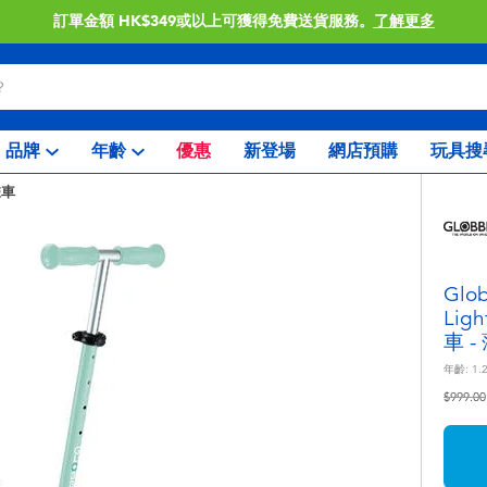
訂單金額 HK$349或以上可獲得免費送貨服務。
了解更多
品牌
年齡
優惠
新登場
網店預購
玩具搜
乘車
Glo
Lig
車 
年齡:
1.2
價格從
$999.00