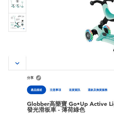
分享
產品描述
注意事項
送貨資訊
退款及換貨服務
Globber高樂寶 Go•Up Active 
發光滑板車 - 薄荷綠色