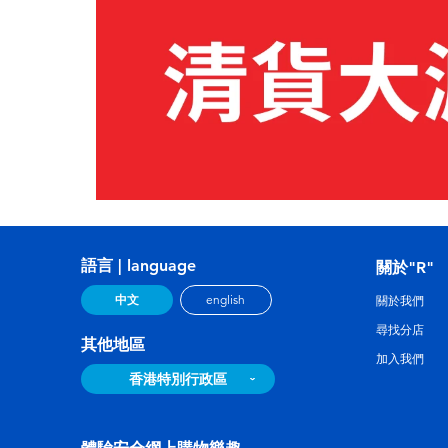
語言 | language
關於"R"
中文
english
關於我們
尋找分店
其他地區
加入我們
香港特別行政區