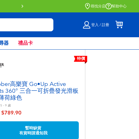
門店自取服務 網上購買並在店內
尋找分店
幫助中心
登入 / 註冊
尋器
禮品卡
特價
bber高樂寶 Go•Up Active
hts 360° 三合一可折疊發光滑板
- 薄荷綠色
5 - 9
歲
$789.90
至
暫時缺貨
有貨時請通知我