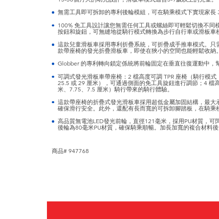
無需工具即可拆卸的專利後輪模組，可在騎乘模式下實現家長 36
100% 免工具設計讓您無需任何工具或螺絲即可輕鬆切換不同模式——GO
按鈕和旋鈕，可無縫地從騎行模式轉換為步行自行車或滑板車
這款兒童滑板車採用專利折疊系統，可折疊成手推車模式。只
款帶座椅的發光折疊滑板車，即使在狹小的空間也能輕鬆收納
Globber 的專利轉向鎖定係統將前輪固定在垂直往復運動中
可調式發光滑板車帶座椅：2 檔高度可調 TPR 座椅（騎行模式：離
25.5 或 29 厘米），可通過側面的免工具旋鈕進行調節；4 檔高度可
米、7.75、7.5 厘米）騎行帶來的騎行體驗。
這款帶座椅的折疊式發光滑板車採用超低金屬加固結構，最大承
確保滑行安全。此外，還配有長而寬的可拆卸腳踏板，在騎乘
高品質無電池LED發光前輪，直徑121毫米，採用PU材質，可
後輪為80毫米PU材質，確保騎乘順暢。加長加寬的複合材料
商品# 947768