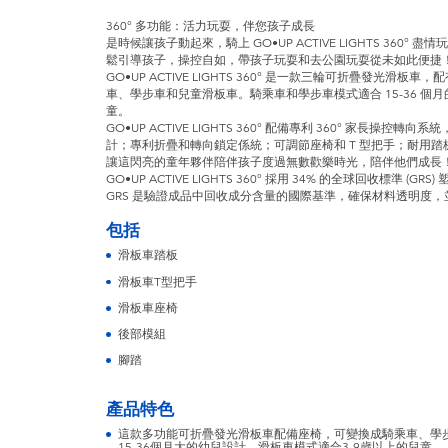
360° 多功能：活力玩耍，伴您孩子成長
是時候讓孩子動起來，騎上 GO•UP ACTIVE LIGHTS 360°
鬆引導孩子，操控自如，帶孩子玩耍和去公園玩耍從未如此便捷
GO•UP ACTIVE LIGHTS 360° 是一款三輪可折疊發光
車、學步車和兒童滑板車。騎乘車和學步車模式適合 15-36 個月
童。
GO•UP ACTIVE LIGHTS 360° 配備專利 360° 家長操
計；專利折疊和轉向鎖定係統；可調節座椅和 T 型把手；耐用踏板
讓這閃亮的童年夥伴陪伴孩子度過無數歡樂時光，陪伴他們成長
GO•UP ACTIVE LIGHTS 360° 採用 34% 的全球回收標準 (GRS
GRS 是驗證成品中回收成分含量的國際基準，確保材料透明度
包括
滑板車踏板
滑板車T型把手
滑板車座椅
後部模組
腳踏
產品特色
這款多功能可折疊發光滑板車配備座椅，可變換成騎乘車、學
15-36個月大的幼兒設計，滑板車模式適合3-9歲以上的兒童。