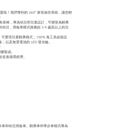
 盡情玩耍啦！我們專利的 360° 家長操控系統，讓您輕
！
滑板車，配有座椅，專為幼兒和兒童設計，可變形為騎乘
的幼兒，滑板車模式推薦給 3-9 歲及以上的兒
控轉向系統，可實現兒童騎乘模式；100% 免工具組裝設
；以及無需電池的 LED 發光輪。
！
) 塑膠製成。
，並促進循環經濟。
步車和幼兒滑板車。騎乘車和學步車模式專為